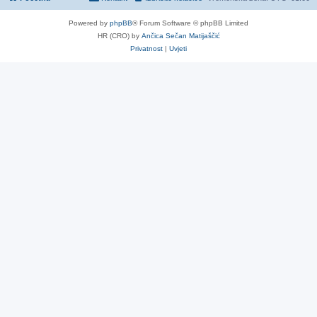
Powered by
phpBB
® Forum Software © phpBB Limited
HR (CRO) by
Ančica Sečan Matijaščić
Privatnost
|
Uvjeti