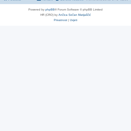
Powered by
phpBB
® Forum Software © phpBB Limited
HR (CRO) by
Ančica Sečan Matijaščić
Privatnost
|
Uvjeti