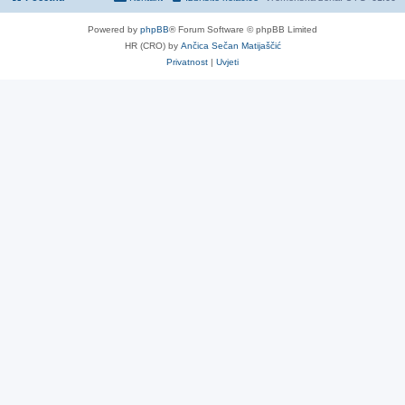
Powered by
phpBB
® Forum Software © phpBB Limited
HR (CRO) by
Ančica Sečan Matijaščić
Privatnost
|
Uvjeti