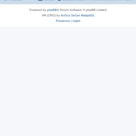
Powered by
phpBB
® Forum Software © phpBB Limited
HR (CRO) by
Ančica Sečan Matijaščić
Privatnost
|
Uvjeti