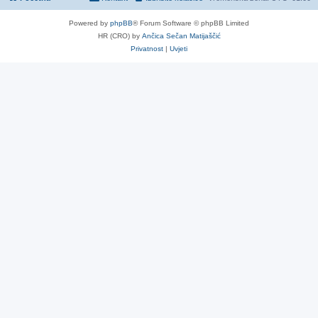
Powered by
phpBB
® Forum Software © phpBB Limited
HR (CRO) by
Ančica Sečan Matijaščić
Privatnost
|
Uvjeti