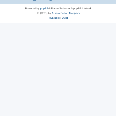
Powered by
phpBB
® Forum Software © phpBB Limited
HR (CRO) by
Ančica Sečan Matijaščić
Privatnost
|
Uvjeti