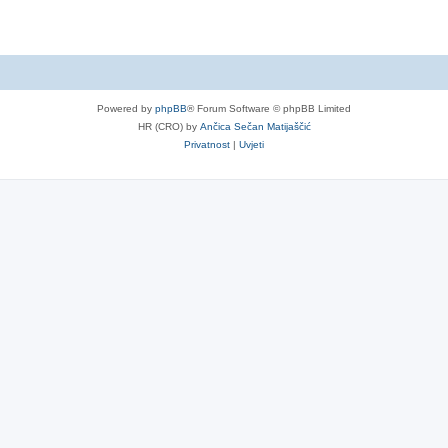
Powered by
phpBB
® Forum Software © phpBB Limited
HR (CRO) by
Ančica Sečan Matijaščić
Privatnost
|
Uvjeti