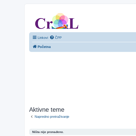
CroL Forum
Linkovi
ČPP
Početna
Aktivne teme
Napredno pretraživanje
Ništa nije pronađeno.