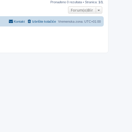
Pronađeno 0 rezultata • Stranica:
1
/
1
.
Forum(o)Bir
Kontakt
Izbrišite kolačiće
Vremenska zona:
UTC+01:00