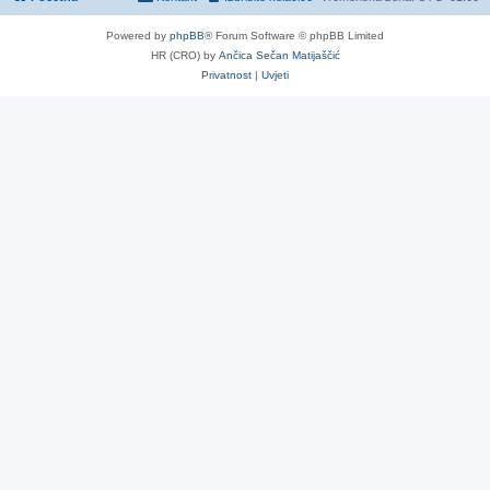
Powered by
phpBB
® Forum Software © phpBB Limited
HR (CRO) by
Ančica Sečan Matijaščić
Privatnost
|
Uvjeti