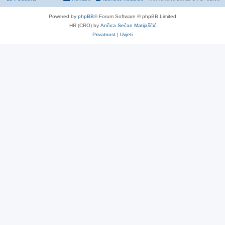
Powered by
phpBB
® Forum Software © phpBB Limited
HR (CRO) by
Ančica Sečan Matijaščić
Privatnost
|
Uvjeti