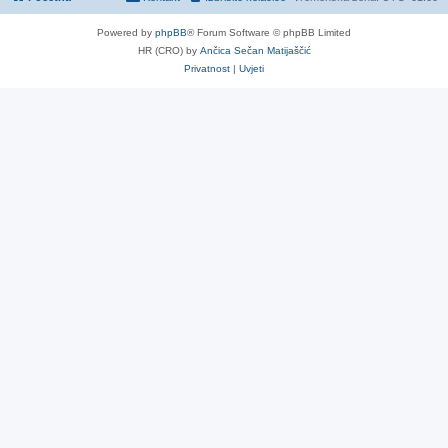
Powered by
phpBB
® Forum Software © phpBB Limited
HR (CRO) by
Ančica Sečan Matijaščić
Privatnost
|
Uvjeti