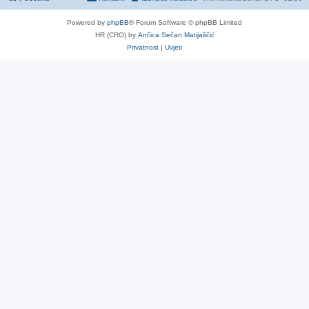
Powered by
phpBB
® Forum Software © phpBB Limited
HR (CRO) by
Ančica Sečan Matijaščić
Privatnost
|
Uvjeti