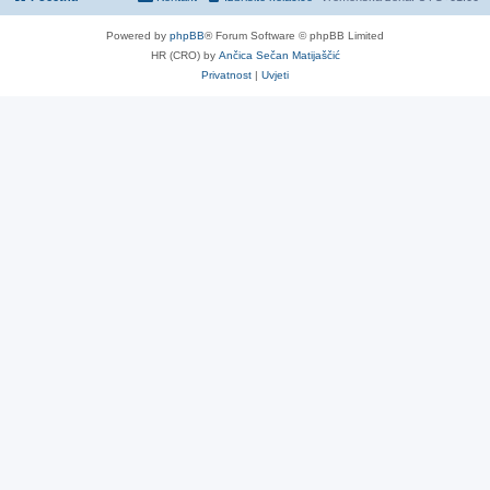
Powered by
phpBB
® Forum Software © phpBB Limited
HR (CRO) by
Ančica Sečan Matijaščić
Privatnost
|
Uvjeti