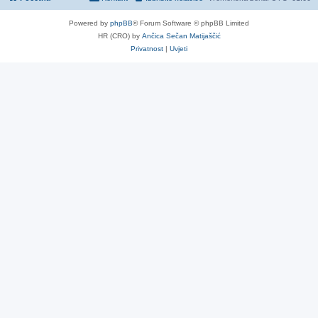
Powered by
phpBB
® Forum Software © phpBB Limited
HR (CRO) by
Ančica Sečan Matijaščić
Privatnost
|
Uvjeti