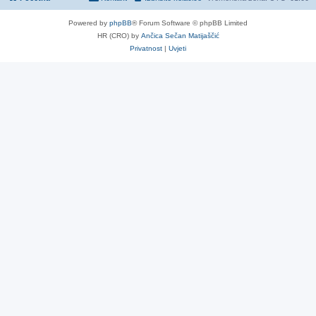
Powered by
phpBB
® Forum Software © phpBB Limited
HR (CRO) by
Ančica Sečan Matijaščić
Privatnost
|
Uvjeti