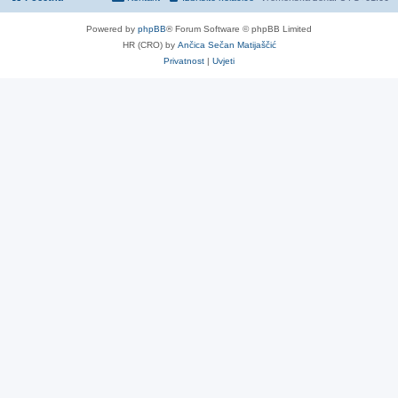
Powered by
phpBB
® Forum Software © phpBB Limited
HR (CRO) by
Ančica Sečan Matijaščić
Privatnost
|
Uvjeti