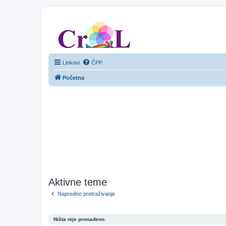
CroL Forum
Linkovi
ČPP
Početna
Aktivne teme
Napredno pretraživanje
Ništa nije pronađeno.