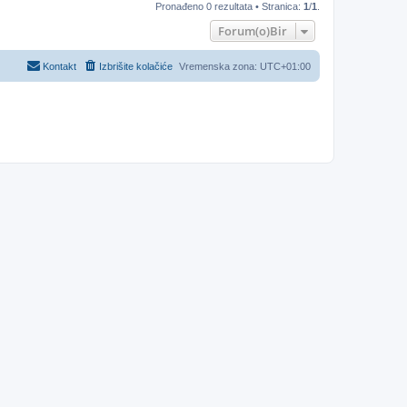
Pronađeno 0 rezultata • Stranica:
1
/
1
.
Forum(o)Bir
Kontakt
Izbrišite kolačiće
Vremenska zona:
UTC+01:00