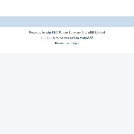
Powered by
phpBB
® Forum Software © phpBB Limited
HR (CRO) by
Ančica Sečan Matijaščić
Privatnost
|
Uvjeti