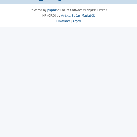
Powered by
phpBB
® Forum Software © phpBB Limited
HR (CRO) by
Ančica Sečan Matijaščić
Privatnost
|
Uvjeti