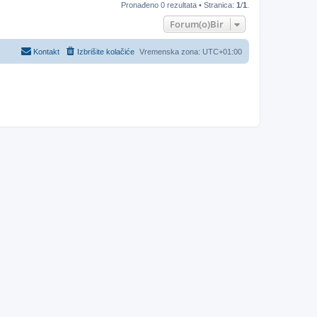
Pronađeno 0 rezultata • Stranica:
1
/
1
.
Forum(o)Bir
Kontakt
Izbrišite kolačiće
Vremenska zona:
UTC+01:00