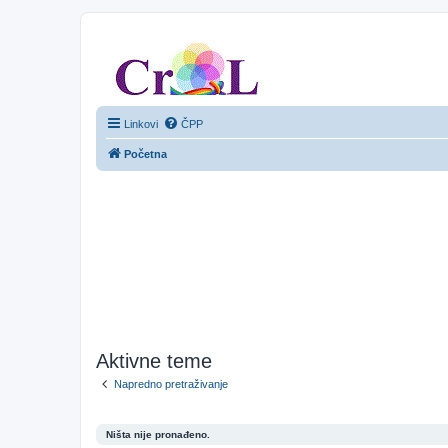
CroL Forum
Linkovi
ČPP
Početna
Aktivne teme
Napredno pretraživanje
Ništa nije pronađeno.