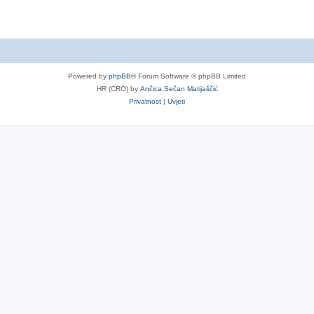
Powered by
phpBB
® Forum Software © phpBB Limited
HR (CRO) by
Ančica Sečan Matijaščić
Privatnost
|
Uvjeti