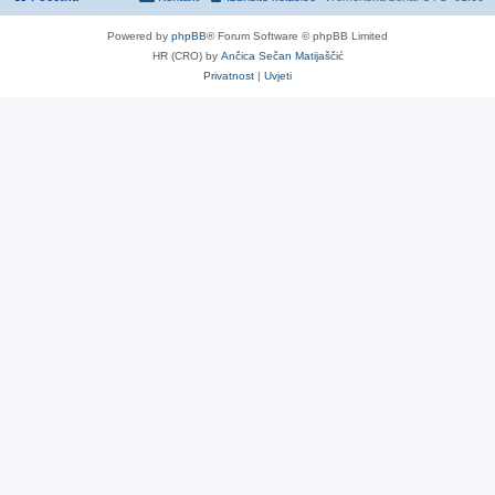
Powered by
phpBB
® Forum Software © phpBB Limited
HR (CRO) by
Ančica Sečan Matijaščić
Privatnost
|
Uvjeti