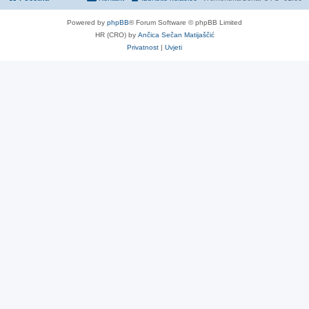
Powered by
phpBB
® Forum Software © phpBB Limited
HR (CRO) by
Ančica Sečan Matijaščić
Privatnost
|
Uvjeti