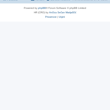
Powered by
phpBB
® Forum Software © phpBB Limited
HR (CRO) by
Ančica Sečan Matijaščić
Privatnost
|
Uvjeti