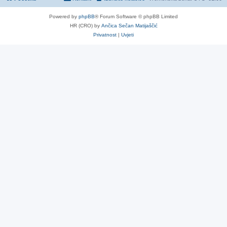
Powered by
phpBB
® Forum Software © phpBB Limited
HR (CRO) by
Ančica Sečan Matijaščić
Privatnost
|
Uvjeti