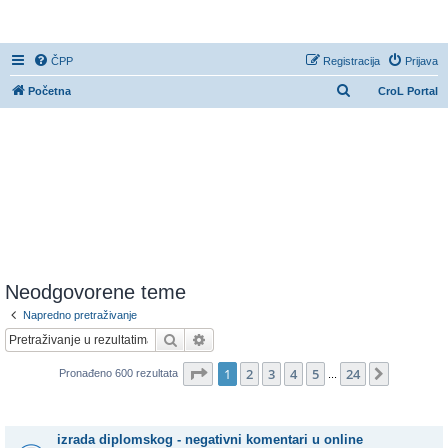
CroL Forum
ČPP
Registracija
Prijava
P
Početna
CroL Portal
r
e
t
r
a
ž
n
i
Neodgovorene teme
k
Napredno pretraživanje
Pretražnik
Napredno pretraživanje
Stranica:
1
/
24
.
1
2
3
4
5
24
Sljedeća
Pronađeno 600 rezultata
...
Teme
izrada diplomskog - negativni komentari u online