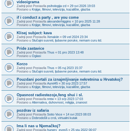
videoigrama
Zadnji post Postao/la
psihologija-zd
«
29 svi 2026 19:03
Postano u
Knjige, filmovi, televizija, kazalište, glazba
if i conduct a party , are you come
Zadnji post Postao/la
alexanderhiggins
«
10 pro 2025 11:28
Postano u
Knjige, filmovi, televizija, kazalište, glazba
Klisej subject: kava
Zadnji post Postao/la
Xenakiin
«
09 vel 2024 23:34
Postano u
Slučajni susreti, ljubavne poruke, nemam curu itd.
Pride zastavice
Zadnji post Postao/la
Thus
«
01 pro 2023 13:48
Postano u
Oglasi
Korzo
Zadnji post Postao/la
Thus
«
05 ruj 2023 15:37
Postano u
Slučajni susreti, ljubavne poruke, nemam curu itd.
Pouzdani portali za iznajmljivanje nekretnina u Hrvatskoj?
Zadnji post Postao/la
Aurel45
«
30 srp 2023 17:57
Postano u
Knjige, filmovi, televizija, kazalište, glazba
Opasnost radiestezoje,feng shui i sl.
Zadnji post Postao/la
nntw
«
13 srp 2023 17:03
Postano u
Alternativa, duhovnost, religija, znanost
pozdrav iz safaria
Zadnji post Postao/la
Sotto Voce
«
14 svi 2023 08:03
Postano u
Dobrodošli u croL virtualni kutak
Ima li nas u Njemačkoj?
Zadnji post Postao/la
hungry_eyes5
«
25 stu 2022 00:07