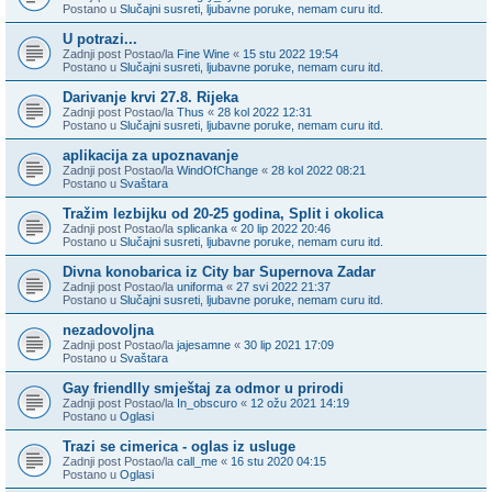
Postano u
Slučajni susreti, ljubavne poruke, nemam curu itd.
U potrazi...
Zadnji post Postao/la
Fine Wine
«
15 stu 2022 19:54
Postano u
Slučajni susreti, ljubavne poruke, nemam curu itd.
Darivanje krvi 27.8. Rijeka
Zadnji post Postao/la
Thus
«
28 kol 2022 12:31
Postano u
Slučajni susreti, ljubavne poruke, nemam curu itd.
aplikacija za upoznavanje
Zadnji post Postao/la
WindOfChange
«
28 kol 2022 08:21
Postano u
Svaštara
Tražim lezbijku od 20-25 godina, Split i okolica
Zadnji post Postao/la
splicanka
«
20 lip 2022 20:46
Postano u
Slučajni susreti, ljubavne poruke, nemam curu itd.
Divna konobarica iz City bar Supernova Zadar
Zadnji post Postao/la
uniforma
«
27 svi 2022 21:37
Postano u
Slučajni susreti, ljubavne poruke, nemam curu itd.
nezadovoljna
Zadnji post Postao/la
jajesamne
«
30 lip 2021 17:09
Postano u
Svaštara
Gay friendlly smještaj za odmor u prirodi
Zadnji post Postao/la
In_obscuro
«
12 ožu 2021 14:19
Postano u
Oglasi
Trazi se cimerica - oglas iz usluge
Zadnji post Postao/la
call_me
«
16 stu 2020 04:15
Postano u
Oglasi