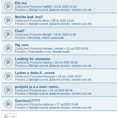
Eto me
Zadnji post Postao/la
Kali666
«
21 lis 2020 12:14
Postano u
Slučajni susreti, ljubavne poruke, nemam curu itd.
Možda ipak ima?
Zadnji post Postao/la
devis
«
06 lis 2020 19:24
Postano u
Slučajni susreti, ljubavne poruke, nemam curu itd.
Chat?
Zadnji post Postao/la
Marij@
«
05 lis 2020 11:49
Postano u
Druženja, izlasci, putovanja
Hej cure
Zadnji post Postao/la
thurteen_nickels
«
11 ruj 2020 10:01
Postano u
Dobrodošli u croL virtualni kutak
Looking for someone
Zadnji post Postao/la
Ivanica
«
18 svi 2020 16:36
Postano u
Slučajni susreti, ljubavne poruke, nemam curu itd.
Ljubav u doba K...orone
Zadnji post Postao/la
Honeypot
«
18 ožu 2020 19:07
Postano u
Slučajni susreti, ljubavne poruke, nemam curu itd.
proljeće je a u meni nemir..
Zadnji post Postao/la
gro
«
25 vel 2020 08:36
Postano u
Slučajni susreti, ljubavne poruke, nemam curu itd.
Gavrilović????
Zadnji post Postao/la
uniforma
«
27 sij 2020 19:48
Postano u
Slučajni susreti, ljubavne poruke, nemam curu itd.