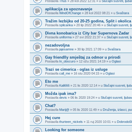
Postao/la
Thus
» 28 kol 2022 12:31 » u
Slučajni susreti, lju
aplikacija za upoznavanje
Postao/la
WindOfChange
» 28 kol 2022 08:21 » u
Svaštara
Tražim lezbijku od 20-25 godina, Split i okolica
Postao/la
splicanka
» 20 lip 2022 20:46 » u
Slučajni susreti,
Divna konobarica iz City bar Supernova Zadar
Postao/la
uniforma
» 27 svi 2022 21:37 » u
Slučajni susreti,
nezadovoljna
Postao/la
jajesamne
» 30 lip 2021 17:09 » u
Svaštara
Gay friendlly smještaj za odmor u prirodi
Postao/la
In_obscuro
» 12 ožu 2021 14:19 » u
Oglasi
Trazi se cimerica - oglas iz usluge
Postao/la
call_me
» 16 stu 2020 04:15 » u
Oglasi
Eto me
Postao/la
Kali666
» 21 lis 2020 12:14 » u
Slučajni susreti, lj
Možda ipak ima?
Postao/la
devis
» 06 lis 2020 19:24 » u
Slučajni susreti, ljub
Chat?
Postao/la
Marij@
» 05 lis 2020 11:49 » u
Druženja, izlasci, p
Hej cure
Postao/la
thurteen_nickels
» 11 ruj 2020 10:01 » u
Dobrodošli
Looking for someone