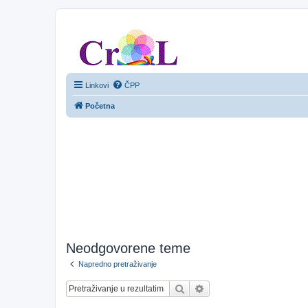
CroL Forum
Linkovi
ČPP
Početna
Neodgovorene teme
Napredno pretraživanje
Pretražnik
Napredno pretraživanje