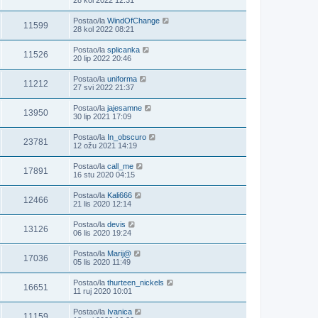
Postao/la
WindOfChange
11599
28 kol 2022 08:21
Postao/la
splicanka
11526
20 lip 2022 20:46
Postao/la
uniforma
11212
27 svi 2022 21:37
Postao/la
jajesamne
13950
30 lip 2021 17:09
Postao/la
In_obscuro
23781
12 ožu 2021 14:19
Postao/la
call_me
17891
16 stu 2020 04:15
Postao/la
Kali666
12466
21 lis 2020 12:14
Postao/la
devis
13126
06 lis 2020 19:24
Postao/la
Marij@
17036
05 lis 2020 11:49
Postao/la
thurteen_nickels
16651
11 ruj 2020 10:01
Postao/la
Ivanica
11159