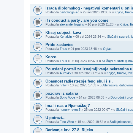
TEME
izrada diplomskog - negativni komentari u onl
Postao/la
psihologija-zd
» 29 svi 2026 19:03 » u
Knjige, filmov
if i conduct a party , are you come
Postao/la
alexanderhiggins
» 10 pro 2025 11:28 » u
Knjige, fi
Klisej subject: kava
Postao/la
Xenakiin
» 09 vel 2024 23:34 » u
Slučajni susreti, 
Pride zastavice
Postao/la
Thus
» 01 pro 2023 13:48 » u
Oglasi
Korzo
Postao/la
Thus
» 05 ruj 2023 15:37 » u
Slučajni susreti, lju
Pouzdani portali za iznajmljivanje nekretnina u
Postao/la
Aurel45
» 30 srp 2023 17:57 » u
Knjige, filmovi, tel
Opasnost radiestezoje,feng shui i sl.
Postao/la
nntw
» 13 srp 2023 17:03 » u
Alternativa, duhovnost
pozdrav iz safaria
Postao/la
Sotto Voce
» 14 svi 2023 08:03 » u
Dobrodošli u cro
Ima li nas u Njemačkoj?
Postao/la
hungry_eyes5
» 25 stu 2022 00:07 » u
Slučajni su
U potrazi...
Postao/la
Fine Wine
» 15 stu 2022 19:54 » u
Slučajni susreti
Darivanje krvi 27.8. Rijeka