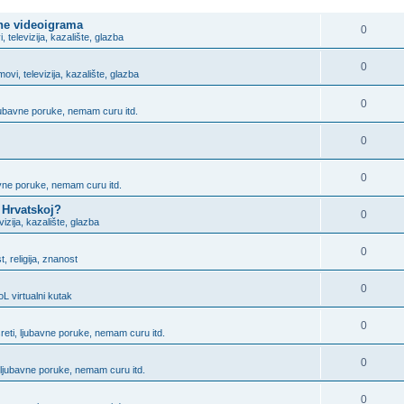
ODGOVORITE
ine videoigrama
0
i, televizija, kazalište, glazba
0
lmovi, televizija, kazalište, glazba
0
ljubavne poruke, nemam curu itd.
0
0
bavne poruke, nemam curu itd.
 Hrvatskoj?
0
evizija, kazalište, glazba
0
, religija, znanost
0
L virtualni kutak
0
sreti, ljubavne poruke, nemam curu itd.
0
, ljubavne poruke, nemam curu itd.
0