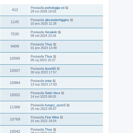
POGLEDANO
ZADNJI POST
Postao/la
psihologija-zd
412
29 svi 2026 19:03
Postao/la
alexanderhiggins
1145
10 pro 2025 11:28
Postao/la
Xenakiin
7535
09 vel 2024 23:34
Postao/la
Thus
9409
01 pro 2023 13:48
Postao/la
Thus
10595
05 ruj 2023 15:37
Postao/la
Aurel45
10507
30 srp 2023 17:57
Postao/la
nntw
10984
13 srp 2023 17:03
Postao/la
Sotto Voce
10502
14 svi 2023 08:03
Postao/la
hungry_eyes5
11366
25 stu 2022 00:07
Postao/la
Fine Wine
10769
15 stu 2022 19:54
Postao/la
Thus
10542
28 kol 2022 12:31