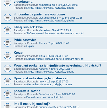
videoigrama
Zadnji post Postao/la
psihologija-zd
«
29 svi 2026 19:03
Postano u
Knjige, filmovi, televizija, kazalište, glazba
if i conduct a party , are you come
Zadnji post Postao/la
alexanderhiggins
«
10 pro 2025 11:28
Postano u
Knjige, filmovi, televizija, kazalište, glazba
Klisej subject: kava
Zadnji post Postao/la
Xenakiin
«
09 vel 2024 23:34
Postano u
Slučajni susreti, ljubavne poruke, nemam curu itd.
Pride zastavice
Zadnji post Postao/la
Thus
«
01 pro 2023 13:48
Postano u
Oglasi
Korzo
Zadnji post Postao/la
Thus
«
05 ruj 2023 15:37
Postano u
Slučajni susreti, ljubavne poruke, nemam curu itd.
Pouzdani portali za iznajmljivanje nekretnina u Hrvatskoj?
Zadnji post Postao/la
Aurel45
«
30 srp 2023 17:57
Postano u
Knjige, filmovi, televizija, kazalište, glazba
Opasnost radiestezoje,feng shui i sl.
Zadnji post Postao/la
nntw
«
13 srp 2023 17:03
Postano u
Alternativa, duhovnost, religija, znanost
pozdrav iz safaria
Zadnji post Postao/la
Sotto Voce
«
14 svi 2023 08:03
Postano u
Dobrodošli u croL virtualni kutak
Ima li nas u Njemačkoj?
Zadnji post Postao/la
hungry_eyes5
«
25 stu 2022 00:07