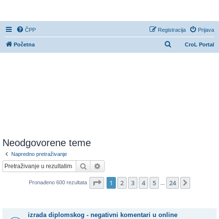
CroL Forum
ČPP
Registracija
Prijava
P
Početna
CroL Portal
r
e
t
r
a
ž
n
i
Neodgovorene teme
k
Napredno pretraživanje
Pretražnik
Napredno pretraživanje
Stranica:
1
/
24
.
1
2
3
4
5
24
Sljedeća
Pronađeno 600 rezultata
...
Teme
izrada diplomskog - negativni komentari u online