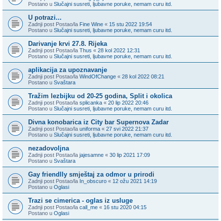
Postano u
Slučajni susreti, ljubavne poruke, nemam curu itd.
U potrazi...
Zadnji post Postao/la
Fine Wine
«
15 stu 2022 19:54
Postano u
Slučajni susreti, ljubavne poruke, nemam curu itd.
Darivanje krvi 27.8. Rijeka
Zadnji post Postao/la
Thus
«
28 kol 2022 12:31
Postano u
Slučajni susreti, ljubavne poruke, nemam curu itd.
aplikacija za upoznavanje
Zadnji post Postao/la
WindOfChange
«
28 kol 2022 08:21
Postano u
Svaštara
Tražim lezbijku od 20-25 godina, Split i okolica
Zadnji post Postao/la
splicanka
«
20 lip 2022 20:46
Postano u
Slučajni susreti, ljubavne poruke, nemam curu itd.
Divna konobarica iz City bar Supernova Zadar
Zadnji post Postao/la
uniforma
«
27 svi 2022 21:37
Postano u
Slučajni susreti, ljubavne poruke, nemam curu itd.
nezadovoljna
Zadnji post Postao/la
jajesamne
«
30 lip 2021 17:09
Postano u
Svaštara
Gay friendlly smještaj za odmor u prirodi
Zadnji post Postao/la
In_obscuro
«
12 ožu 2021 14:19
Postano u
Oglasi
Trazi se cimerica - oglas iz usluge
Zadnji post Postao/la
call_me
«
16 stu 2020 04:15
Postano u
Oglasi