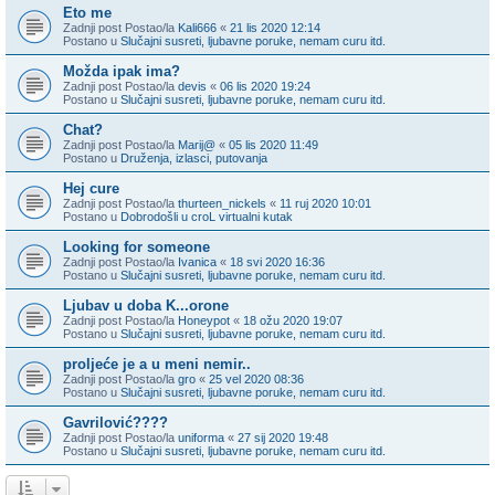
Eto me
Zadnji post Postao/la
Kali666
«
21 lis 2020 12:14
Postano u
Slučajni susreti, ljubavne poruke, nemam curu itd.
Možda ipak ima?
Zadnji post Postao/la
devis
«
06 lis 2020 19:24
Postano u
Slučajni susreti, ljubavne poruke, nemam curu itd.
Chat?
Zadnji post Postao/la
Marij@
«
05 lis 2020 11:49
Postano u
Druženja, izlasci, putovanja
Hej cure
Zadnji post Postao/la
thurteen_nickels
«
11 ruj 2020 10:01
Postano u
Dobrodošli u croL virtualni kutak
Looking for someone
Zadnji post Postao/la
Ivanica
«
18 svi 2020 16:36
Postano u
Slučajni susreti, ljubavne poruke, nemam curu itd.
Ljubav u doba K...orone
Zadnji post Postao/la
Honeypot
«
18 ožu 2020 19:07
Postano u
Slučajni susreti, ljubavne poruke, nemam curu itd.
proljeće je a u meni nemir..
Zadnji post Postao/la
gro
«
25 vel 2020 08:36
Postano u
Slučajni susreti, ljubavne poruke, nemam curu itd.
Gavrilović????
Zadnji post Postao/la
uniforma
«
27 sij 2020 19:48
Postano u
Slučajni susreti, ljubavne poruke, nemam curu itd.