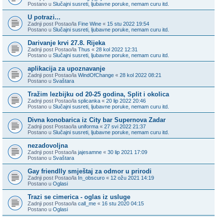
Postano u
Slučajni susreti, ljubavne poruke, nemam curu itd.
U potrazi...
Zadnji post Postao/la
Fine Wine
«
15 stu 2022 19:54
Postano u
Slučajni susreti, ljubavne poruke, nemam curu itd.
Darivanje krvi 27.8. Rijeka
Zadnji post Postao/la
Thus
«
28 kol 2022 12:31
Postano u
Slučajni susreti, ljubavne poruke, nemam curu itd.
aplikacija za upoznavanje
Zadnji post Postao/la
WindOfChange
«
28 kol 2022 08:21
Postano u
Svaštara
Tražim lezbijku od 20-25 godina, Split i okolica
Zadnji post Postao/la
splicanka
«
20 lip 2022 20:46
Postano u
Slučajni susreti, ljubavne poruke, nemam curu itd.
Divna konobarica iz City bar Supernova Zadar
Zadnji post Postao/la
uniforma
«
27 svi 2022 21:37
Postano u
Slučajni susreti, ljubavne poruke, nemam curu itd.
nezadovoljna
Zadnji post Postao/la
jajesamne
«
30 lip 2021 17:09
Postano u
Svaštara
Gay friendlly smještaj za odmor u prirodi
Zadnji post Postao/la
In_obscuro
«
12 ožu 2021 14:19
Postano u
Oglasi
Trazi se cimerica - oglas iz usluge
Zadnji post Postao/la
call_me
«
16 stu 2020 04:15
Postano u
Oglasi