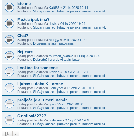
Eto me
Zadnji post Postao/la
Kali666
«
21 lis 2020 12:14
Postano u
Slučajni susreti, ljubavne poruke, nemam curu itd.
Možda ipak ima?
Zadnji post Postao/la
devis
«
06 lis 2020 19:24
Postano u
Slučajni susreti, ljubavne poruke, nemam curu itd.
Chat?
Zadnji post Postao/la
Marij@
«
05 lis 2020 11:49
Postano u
Druženja, izlasci, putovanja
Hej cure
Zadnji post Postao/la
thurteen_nickels
«
11 ruj 2020 10:01
Postano u
Dobrodošli u croL virtualni kutak
Looking for someone
Zadnji post Postao/la
Ivanica
«
18 svi 2020 16:36
Postano u
Slučajni susreti, ljubavne poruke, nemam curu itd.
Ljubav u doba K...orone
Zadnji post Postao/la
Honeypot
«
18 ožu 2020 19:07
Postano u
Slučajni susreti, ljubavne poruke, nemam curu itd.
proljeće je a u meni nemir..
Zadnji post Postao/la
gro
«
25 vel 2020 08:36
Postano u
Slučajni susreti, ljubavne poruke, nemam curu itd.
Gavrilović????
Zadnji post Postao/la
uniforma
«
27 sij 2020 19:48
Postano u
Slučajni susreti, ljubavne poruke, nemam curu itd.