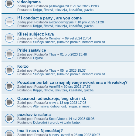
videoigrama
Zadnji post Postao/la
psihologija-zd
«
29 svi 2026 19:03
Postano u
Knjige, filmovi, televizija, kazalište, glazba
if i conduct a party , are you come
Zadnji post Postao/la
alexanderhiggins
«
10 pro 2025 11:28
Postano u
Knjige, filmovi, televizija, kazalište, glazba
Klisej subject: kava
Zadnji post Postao/la
Xenakiin
«
09 vel 2024 23:34
Postano u
Slučajni susreti, ljubavne poruke, nemam curu itd.
Pride zastavice
Zadnji post Postao/la
Thus
«
01 pro 2023 13:48
Postano u
Oglasi
Korzo
Zadnji post Postao/la
Thus
«
05 ruj 2023 15:37
Postano u
Slučajni susreti, ljubavne poruke, nemam curu itd.
Pouzdani portali za iznajmljivanje nekretnina u Hrvatskoj?
Zadnji post Postao/la
Aurel45
«
30 srp 2023 17:57
Postano u
Knjige, filmovi, televizija, kazalište, glazba
Opasnost radiestezoje,feng shui i sl.
Zadnji post Postao/la
nntw
«
13 srp 2023 17:03
Postano u
Alternativa, duhovnost, religija, znanost
pozdrav iz safaria
Zadnji post Postao/la
Sotto Voce
«
14 svi 2023 08:03
Postano u
Dobrodošli u croL virtualni kutak
Ima li nas u Njemačkoj?
Zadnji post Postao/la
hungry_eyes5
«
25 stu 2022 00:07