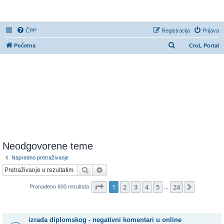
CroL Forum
ČPP
Registracija
Prijava
P
Početna
CroL Portal
r
e
t
r
a
ž
n
i
Neodgovorene teme
k
Napredno pretraživanje
Pretražnik
Napredno pretraživanje
Stranica:
1
/
24
.
1
2
3
4
5
24
Sljedeća
Pronađeno 600 rezultata
...
Teme
izrada diplomskog - negativni komentari u online