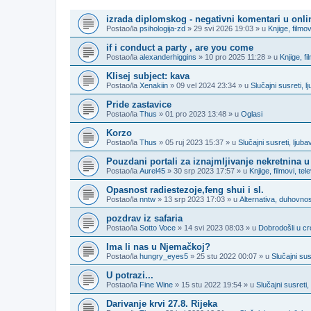
TEME
izrada diplomskog - negativni komentari u onl
Postao/la
psihologija-zd
» 29 svi 2026 19:03 » u
Knjige, filmov
if i conduct a party , are you come
Postao/la
alexanderhiggins
» 10 pro 2025 11:28 » u
Knjige, fi
Klisej subject: kava
Postao/la
Xenakiin
» 09 vel 2024 23:34 » u
Slučajni susreti, 
Pride zastavice
Postao/la
Thus
» 01 pro 2023 13:48 » u
Oglasi
Korzo
Postao/la
Thus
» 05 ruj 2023 15:37 » u
Slučajni susreti, lju
Pouzdani portali za iznajmljivanje nekretnina u
Postao/la
Aurel45
» 30 srp 2023 17:57 » u
Knjige, filmovi, tel
Opasnost radiestezoje,feng shui i sl.
Postao/la
nntw
» 13 srp 2023 17:03 » u
Alternativa, duhovnost
pozdrav iz safaria
Postao/la
Sotto Voce
» 14 svi 2023 08:03 » u
Dobrodošli u cro
Ima li nas u Njemačkoj?
Postao/la
hungry_eyes5
» 25 stu 2022 00:07 » u
Slučajni su
U potrazi...
Postao/la
Fine Wine
» 15 stu 2022 19:54 » u
Slučajni susreti
Darivanje krvi 27.8. Rijeka