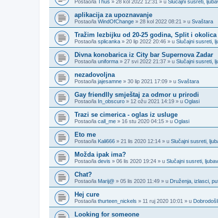
Postao/la
Thus
» 28 kol 2022 12:31 » u
Slučajni susreti, lju
aplikacija za upoznavanje
Postao/la
WindOfChange
» 28 kol 2022 08:21 » u
Svaštara
Tražim lezbijku od 20-25 godina, Split i okolica
Postao/la
splicanka
» 20 lip 2022 20:46 » u
Slučajni susreti,
Divna konobarica iz City bar Supernova Zadar
Postao/la
uniforma
» 27 svi 2022 21:37 » u
Slučajni susreti,
nezadovoljna
Postao/la
jajesamne
» 30 lip 2021 17:09 » u
Svaštara
Gay friendlly smještaj za odmor u prirodi
Postao/la
In_obscuro
» 12 ožu 2021 14:19 » u
Oglasi
Trazi se cimerica - oglas iz usluge
Postao/la
call_me
» 16 stu 2020 04:15 » u
Oglasi
Eto me
Postao/la
Kali666
» 21 lis 2020 12:14 » u
Slučajni susreti, lj
Možda ipak ima?
Postao/la
devis
» 06 lis 2020 19:24 » u
Slučajni susreti, ljub
Chat?
Postao/la
Marij@
» 05 lis 2020 11:49 » u
Druženja, izlasci, p
Hej cure
Postao/la
thurteen_nickels
» 11 ruj 2020 10:01 » u
Dobrodošli
Looking for someone