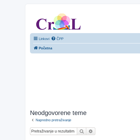
CroL Forum
Linkovi
ČPP
Početna
Neodgovorene teme
Napredno pretraživanje
Pretražnik
Napredno pretraživanje