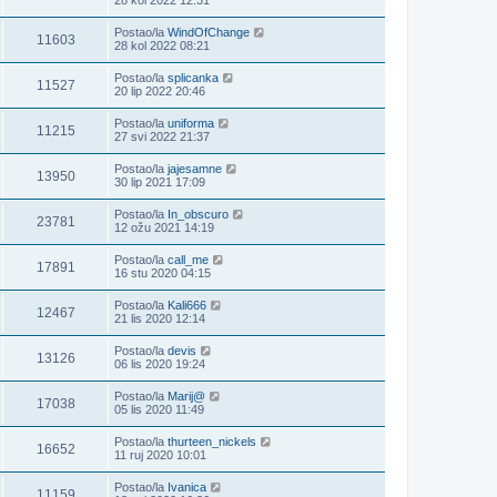
Postao/la
WindOfChange
11603
28 kol 2022 08:21
Postao/la
splicanka
11527
20 lip 2022 20:46
Postao/la
uniforma
11215
27 svi 2022 21:37
Postao/la
jajesamne
13950
30 lip 2021 17:09
Postao/la
In_obscuro
23781
12 ožu 2021 14:19
Postao/la
call_me
17891
16 stu 2020 04:15
Postao/la
Kali666
12467
21 lis 2020 12:14
Postao/la
devis
13126
06 lis 2020 19:24
Postao/la
Marij@
17038
05 lis 2020 11:49
Postao/la
thurteen_nickels
16652
11 ruj 2020 10:01
Postao/la
Ivanica
11159