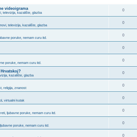
ODGOVORITE
ine videoigrama
0
i, televizija, kazalište, glazba
0
lmovi, televizija, kazalište, glazba
0
ljubavne poruke, nemam curu itd.
0
0
bavne poruke, nemam curu itd.
 Hrvatskoj?
0
evizija, kazalište, glazba
0
, religija, znanost
0
L virtualni kutak
0
sreti, ljubavne poruke, nemam curu itd.
0
, ljubavne poruke, nemam curu itd.
0