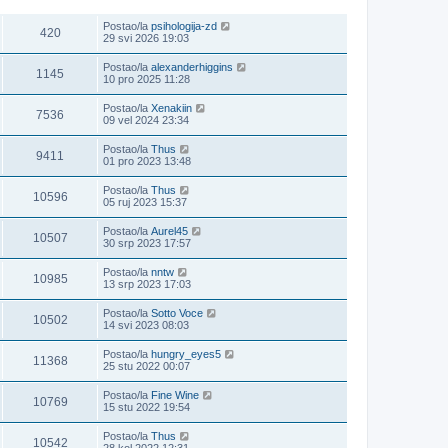
POGLEDANO
ZADNJI POST
Postao/la
psihologija-zd
420
29 svi 2026 19:03
Postao/la
alexanderhiggins
1145
10 pro 2025 11:28
Postao/la
Xenakiin
7536
09 vel 2024 23:34
Postao/la
Thus
9411
01 pro 2023 13:48
Postao/la
Thus
10596
05 ruj 2023 15:37
Postao/la
Aurel45
10507
30 srp 2023 17:57
Postao/la
nntw
10985
13 srp 2023 17:03
Postao/la
Sotto Voce
10502
14 svi 2023 08:03
Postao/la
hungry_eyes5
11368
25 stu 2022 00:07
Postao/la
Fine Wine
10769
15 stu 2022 19:54
Postao/la
Thus
10542
28 kol 2022 12:31