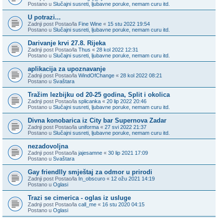
Postano u
Slučajni susreti, ljubavne poruke, nemam curu itd.
U potrazi...
Zadnji post Postao/la
Fine Wine
«
15 stu 2022 19:54
Postano u
Slučajni susreti, ljubavne poruke, nemam curu itd.
Darivanje krvi 27.8. Rijeka
Zadnji post Postao/la
Thus
«
28 kol 2022 12:31
Postano u
Slučajni susreti, ljubavne poruke, nemam curu itd.
aplikacija za upoznavanje
Zadnji post Postao/la
WindOfChange
«
28 kol 2022 08:21
Postano u
Svaštara
Tražim lezbijku od 20-25 godina, Split i okolica
Zadnji post Postao/la
splicanka
«
20 lip 2022 20:46
Postano u
Slučajni susreti, ljubavne poruke, nemam curu itd.
Divna konobarica iz City bar Supernova Zadar
Zadnji post Postao/la
uniforma
«
27 svi 2022 21:37
Postano u
Slučajni susreti, ljubavne poruke, nemam curu itd.
nezadovoljna
Zadnji post Postao/la
jajesamne
«
30 lip 2021 17:09
Postano u
Svaštara
Gay friendlly smještaj za odmor u prirodi
Zadnji post Postao/la
In_obscuro
«
12 ožu 2021 14:19
Postano u
Oglasi
Trazi se cimerica - oglas iz usluge
Zadnji post Postao/la
call_me
«
16 stu 2020 04:15
Postano u
Oglasi