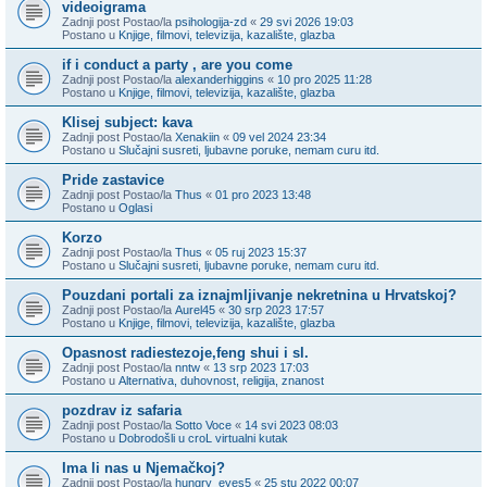
videoigrama
Zadnji post Postao/la
psihologija-zd
«
29 svi 2026 19:03
Postano u
Knjige, filmovi, televizija, kazalište, glazba
if i conduct a party , are you come
Zadnji post Postao/la
alexanderhiggins
«
10 pro 2025 11:28
Postano u
Knjige, filmovi, televizija, kazalište, glazba
Klisej subject: kava
Zadnji post Postao/la
Xenakiin
«
09 vel 2024 23:34
Postano u
Slučajni susreti, ljubavne poruke, nemam curu itd.
Pride zastavice
Zadnji post Postao/la
Thus
«
01 pro 2023 13:48
Postano u
Oglasi
Korzo
Zadnji post Postao/la
Thus
«
05 ruj 2023 15:37
Postano u
Slučajni susreti, ljubavne poruke, nemam curu itd.
Pouzdani portali za iznajmljivanje nekretnina u Hrvatskoj?
Zadnji post Postao/la
Aurel45
«
30 srp 2023 17:57
Postano u
Knjige, filmovi, televizija, kazalište, glazba
Opasnost radiestezoje,feng shui i sl.
Zadnji post Postao/la
nntw
«
13 srp 2023 17:03
Postano u
Alternativa, duhovnost, religija, znanost
pozdrav iz safaria
Zadnji post Postao/la
Sotto Voce
«
14 svi 2023 08:03
Postano u
Dobrodošli u croL virtualni kutak
Ima li nas u Njemačkoj?
Zadnji post Postao/la
hungry_eyes5
«
25 stu 2022 00:07