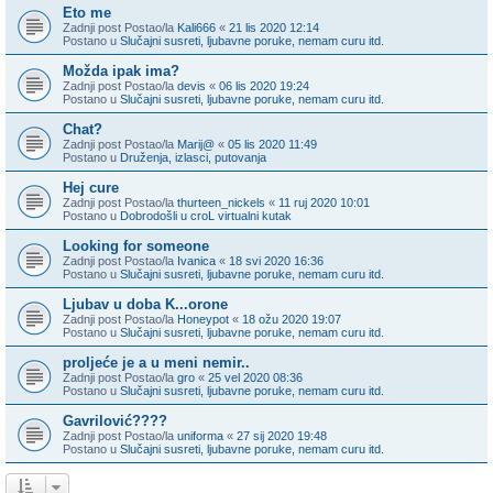
Eto me
Zadnji post Postao/la
Kali666
«
21 lis 2020 12:14
Postano u
Slučajni susreti, ljubavne poruke, nemam curu itd.
Možda ipak ima?
Zadnji post Postao/la
devis
«
06 lis 2020 19:24
Postano u
Slučajni susreti, ljubavne poruke, nemam curu itd.
Chat?
Zadnji post Postao/la
Marij@
«
05 lis 2020 11:49
Postano u
Druženja, izlasci, putovanja
Hej cure
Zadnji post Postao/la
thurteen_nickels
«
11 ruj 2020 10:01
Postano u
Dobrodošli u croL virtualni kutak
Looking for someone
Zadnji post Postao/la
Ivanica
«
18 svi 2020 16:36
Postano u
Slučajni susreti, ljubavne poruke, nemam curu itd.
Ljubav u doba K...orone
Zadnji post Postao/la
Honeypot
«
18 ožu 2020 19:07
Postano u
Slučajni susreti, ljubavne poruke, nemam curu itd.
proljeće je a u meni nemir..
Zadnji post Postao/la
gro
«
25 vel 2020 08:36
Postano u
Slučajni susreti, ljubavne poruke, nemam curu itd.
Gavrilović????
Zadnji post Postao/la
uniforma
«
27 sij 2020 19:48
Postano u
Slučajni susreti, ljubavne poruke, nemam curu itd.