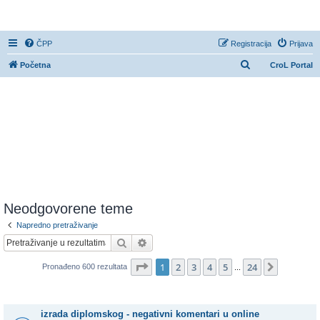
CroL Forum
ČPP
Registracija
Prijava
P
Početna
CroL Portal
r
e
t
r
a
ž
n
i
Neodgovorene teme
k
Napredno pretraživanje
Pretražnik
Napredno pretraživanje
Stranica:
1
/
24
.
1
2
3
4
5
24
Sljedeća
Pronađeno 600 rezultata
...
Teme
izrada diplomskog - negativni komentari u online