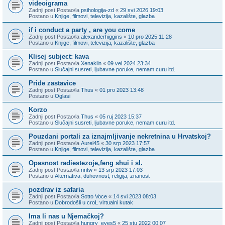
videoigrama
Zadnji post Postao/la
psihologija-zd
«
29 svi 2026 19:03
Postano u
Knjige, filmovi, televizija, kazalište, glazba
if i conduct a party , are you come
Zadnji post Postao/la
alexanderhiggins
«
10 pro 2025 11:28
Postano u
Knjige, filmovi, televizija, kazalište, glazba
Klisej subject: kava
Zadnji post Postao/la
Xenakiin
«
09 vel 2024 23:34
Postano u
Slučajni susreti, ljubavne poruke, nemam curu itd.
Pride zastavice
Zadnji post Postao/la
Thus
«
01 pro 2023 13:48
Postano u
Oglasi
Korzo
Zadnji post Postao/la
Thus
«
05 ruj 2023 15:37
Postano u
Slučajni susreti, ljubavne poruke, nemam curu itd.
Pouzdani portali za iznajmljivanje nekretnina u Hrvatskoj?
Zadnji post Postao/la
Aurel45
«
30 srp 2023 17:57
Postano u
Knjige, filmovi, televizija, kazalište, glazba
Opasnost radiestezoje,feng shui i sl.
Zadnji post Postao/la
nntw
«
13 srp 2023 17:03
Postano u
Alternativa, duhovnost, religija, znanost
pozdrav iz safaria
Zadnji post Postao/la
Sotto Voce
«
14 svi 2023 08:03
Postano u
Dobrodošli u croL virtualni kutak
Ima li nas u Njemačkoj?
Zadnji post Postao/la
hungry_eyes5
«
25 stu 2022 00:07