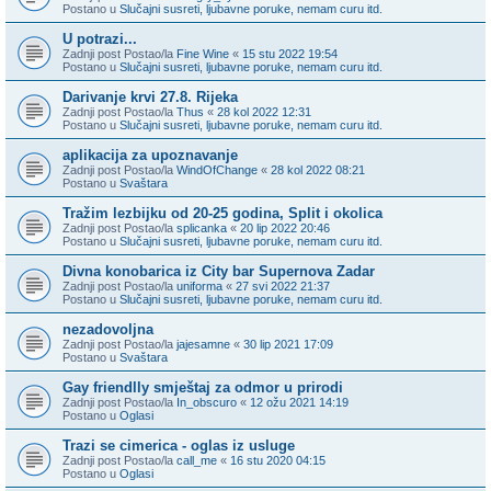
Postano u
Slučajni susreti, ljubavne poruke, nemam curu itd.
U potrazi...
Zadnji post Postao/la
Fine Wine
«
15 stu 2022 19:54
Postano u
Slučajni susreti, ljubavne poruke, nemam curu itd.
Darivanje krvi 27.8. Rijeka
Zadnji post Postao/la
Thus
«
28 kol 2022 12:31
Postano u
Slučajni susreti, ljubavne poruke, nemam curu itd.
aplikacija za upoznavanje
Zadnji post Postao/la
WindOfChange
«
28 kol 2022 08:21
Postano u
Svaštara
Tražim lezbijku od 20-25 godina, Split i okolica
Zadnji post Postao/la
splicanka
«
20 lip 2022 20:46
Postano u
Slučajni susreti, ljubavne poruke, nemam curu itd.
Divna konobarica iz City bar Supernova Zadar
Zadnji post Postao/la
uniforma
«
27 svi 2022 21:37
Postano u
Slučajni susreti, ljubavne poruke, nemam curu itd.
nezadovoljna
Zadnji post Postao/la
jajesamne
«
30 lip 2021 17:09
Postano u
Svaštara
Gay friendlly smještaj za odmor u prirodi
Zadnji post Postao/la
In_obscuro
«
12 ožu 2021 14:19
Postano u
Oglasi
Trazi se cimerica - oglas iz usluge
Zadnji post Postao/la
call_me
«
16 stu 2020 04:15
Postano u
Oglasi