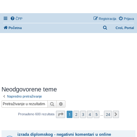
CroL Forum
ČPP
Registracija
Prijava
P
Početna
CroL Portal
r
e
t
r
a
ž
n
i
Neodgovorene teme
k
Napredno pretraživanje
Pretražnik
Napredno pretraživanje
Stranica:
1
/
24
.
1
2
3
4
5
24
Sljedeća
Pronađeno 600 rezultata
...
Teme
izrada diplomskog - negativni komentari u online