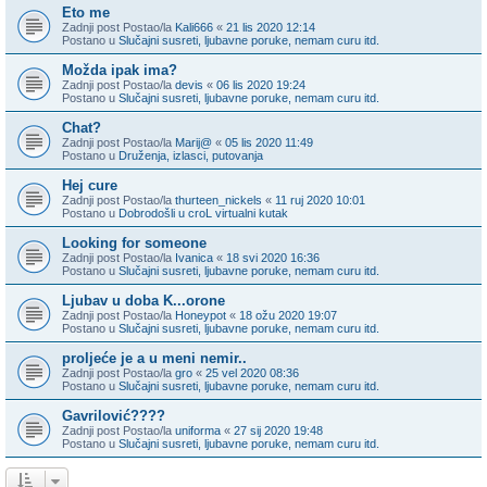
Eto me
Zadnji post Postao/la
Kali666
«
21 lis 2020 12:14
Postano u
Slučajni susreti, ljubavne poruke, nemam curu itd.
Možda ipak ima?
Zadnji post Postao/la
devis
«
06 lis 2020 19:24
Postano u
Slučajni susreti, ljubavne poruke, nemam curu itd.
Chat?
Zadnji post Postao/la
Marij@
«
05 lis 2020 11:49
Postano u
Druženja, izlasci, putovanja
Hej cure
Zadnji post Postao/la
thurteen_nickels
«
11 ruj 2020 10:01
Postano u
Dobrodošli u croL virtualni kutak
Looking for someone
Zadnji post Postao/la
Ivanica
«
18 svi 2020 16:36
Postano u
Slučajni susreti, ljubavne poruke, nemam curu itd.
Ljubav u doba K...orone
Zadnji post Postao/la
Honeypot
«
18 ožu 2020 19:07
Postano u
Slučajni susreti, ljubavne poruke, nemam curu itd.
proljeće je a u meni nemir..
Zadnji post Postao/la
gro
«
25 vel 2020 08:36
Postano u
Slučajni susreti, ljubavne poruke, nemam curu itd.
Gavrilović????
Zadnji post Postao/la
uniforma
«
27 sij 2020 19:48
Postano u
Slučajni susreti, ljubavne poruke, nemam curu itd.