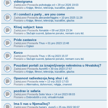
videoigrama
Zadnji post Postao/la
psihologija-zd
«
29 svi 2026 19:03
Postano u
Knjige, filmovi, televizija, kazalište, glazba
if i conduct a party , are you come
Zadnji post Postao/la
alexanderhiggins
«
10 pro 2025 11:28
Postano u
Knjige, filmovi, televizija, kazalište, glazba
Klisej subject: kava
Zadnji post Postao/la
Xenakiin
«
09 vel 2024 23:34
Postano u
Slučajni susreti, ljubavne poruke, nemam curu itd.
Pride zastavice
Zadnji post Postao/la
Thus
«
01 pro 2023 13:48
Postano u
Oglasi
Korzo
Zadnji post Postao/la
Thus
«
05 ruj 2023 15:37
Postano u
Slučajni susreti, ljubavne poruke, nemam curu itd.
Pouzdani portali za iznajmljivanje nekretnina u Hrvatskoj?
Zadnji post Postao/la
Aurel45
«
30 srp 2023 17:57
Postano u
Knjige, filmovi, televizija, kazalište, glazba
Opasnost radiestezoje,feng shui i sl.
Zadnji post Postao/la
nntw
«
13 srp 2023 17:03
Postano u
Alternativa, duhovnost, religija, znanost
pozdrav iz safaria
Zadnji post Postao/la
Sotto Voce
«
14 svi 2023 08:03
Postano u
Dobrodošli u croL virtualni kutak
Ima li nas u Njemačkoj?
Zadnji post Postao/la
hungry_eyes5
«
25 stu 2022 00:07