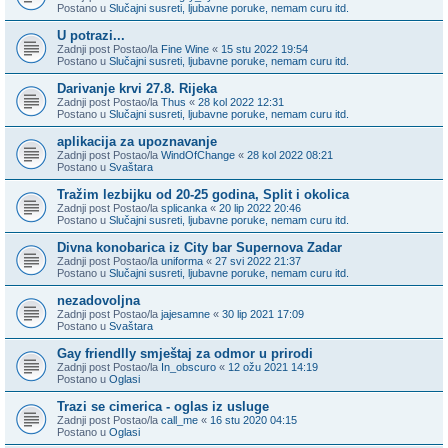
Postano u
Slučajni susreti, ljubavne poruke, nemam curu itd.
U potrazi...
Zadnji post Postao/la
Fine Wine
«
15 stu 2022 19:54
Postano u
Slučajni susreti, ljubavne poruke, nemam curu itd.
Darivanje krvi 27.8. Rijeka
Zadnji post Postao/la
Thus
«
28 kol 2022 12:31
Postano u
Slučajni susreti, ljubavne poruke, nemam curu itd.
aplikacija za upoznavanje
Zadnji post Postao/la
WindOfChange
«
28 kol 2022 08:21
Postano u
Svaštara
Tražim lezbijku od 20-25 godina, Split i okolica
Zadnji post Postao/la
splicanka
«
20 lip 2022 20:46
Postano u
Slučajni susreti, ljubavne poruke, nemam curu itd.
Divna konobarica iz City bar Supernova Zadar
Zadnji post Postao/la
uniforma
«
27 svi 2022 21:37
Postano u
Slučajni susreti, ljubavne poruke, nemam curu itd.
nezadovoljna
Zadnji post Postao/la
jajesamne
«
30 lip 2021 17:09
Postano u
Svaštara
Gay friendlly smještaj za odmor u prirodi
Zadnji post Postao/la
In_obscuro
«
12 ožu 2021 14:19
Postano u
Oglasi
Trazi se cimerica - oglas iz usluge
Zadnji post Postao/la
call_me
«
16 stu 2020 04:15
Postano u
Oglasi