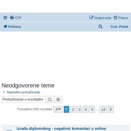
CroL Forum
ČPP
Registracija
Prijava
P
Početna
CroL Portal
r
e
t
r
a
ž
n
i
Neodgovorene teme
k
Napredno pretraživanje
Pretražnik
Napredno pretraživanje
Stranica:
1
/
24
.
1
2
3
4
5
24
Sljedeća
Pronađeno 600 rezultata
...
Teme
izrada diplomskog - negativni komentari u online