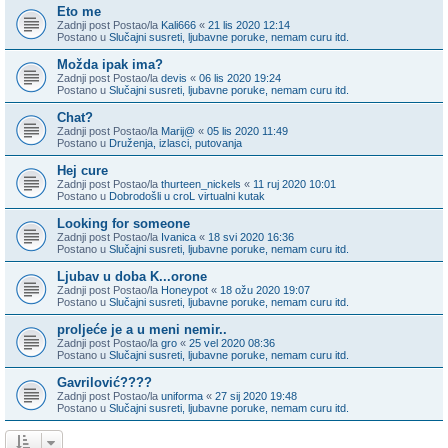
Eto me
Zadnji post Postao/la
Kali666
«
21 lis 2020 12:14
Postano u
Slučajni susreti, ljubavne poruke, nemam curu itd.
Možda ipak ima?
Zadnji post Postao/la
devis
«
06 lis 2020 19:24
Postano u
Slučajni susreti, ljubavne poruke, nemam curu itd.
Chat?
Zadnji post Postao/la
Marij@
«
05 lis 2020 11:49
Postano u
Druženja, izlasci, putovanja
Hej cure
Zadnji post Postao/la
thurteen_nickels
«
11 ruj 2020 10:01
Postano u
Dobrodošli u croL virtualni kutak
Looking for someone
Zadnji post Postao/la
Ivanica
«
18 svi 2020 16:36
Postano u
Slučajni susreti, ljubavne poruke, nemam curu itd.
Ljubav u doba K...orone
Zadnji post Postao/la
Honeypot
«
18 ožu 2020 19:07
Postano u
Slučajni susreti, ljubavne poruke, nemam curu itd.
proljeće je a u meni nemir..
Zadnji post Postao/la
gro
«
25 vel 2020 08:36
Postano u
Slučajni susreti, ljubavne poruke, nemam curu itd.
Gavrilović????
Zadnji post Postao/la
uniforma
«
27 sij 2020 19:48
Postano u
Slučajni susreti, ljubavne poruke, nemam curu itd.