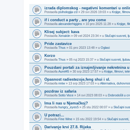
TEME
izrada diplomskog - negativni komentari u onl
Postao/la
psihologija-zd
» 29 svi 2026 19:03 » u
Knjige, filmov
if i conduct a party , are you come
Postao/la
alexanderhiggins
» 10 pro 2025 11:28 » u
Knjige, fi
Klisej subject: kava
Postao/la
Xenakiin
» 09 vel 2024 23:34 » u
Slučajni susreti, 
Pride zastavice
Postao/la
Thus
» 01 pro 2023 13:48 » u
Oglasi
Korzo
Postao/la
Thus
» 05 ruj 2023 15:37 » u
Slučajni susreti, lju
Pouzdani portali za iznajmljivanje nekretnina u
Postao/la
Aurel45
» 30 srp 2023 17:57 » u
Knjige, filmovi, tel
Opasnost radiestezoje,feng shui i sl.
Postao/la
nntw
» 13 srp 2023 17:03 » u
Alternativa, duhovnost
pozdrav iz safaria
Postao/la
Sotto Voce
» 14 svi 2023 08:03 » u
Dobrodošli u cro
Ima li nas u Njemačkoj?
Postao/la
hungry_eyes5
» 25 stu 2022 00:07 » u
Slučajni su
U potrazi...
Postao/la
Fine Wine
» 15 stu 2022 19:54 » u
Slučajni susreti
Darivanje krvi 27.8. Rijeka