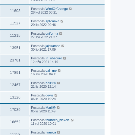
Postao/la
WindOfChange
11603
28 kol 2022 08:21
Postao/la
splicanka
11527
20 lip 2022 20:46
Postao/la
uniforma
11215
27 svi 2022 21:37
Postao/la
jajesamne
13951
30 lip 2021 17:09
Postao/la
In_obscuro
23781
12 ožu 2021 14:19
Postao/la
call_me
17891
16 stu 2020 04:15
Postao/la
Kali666
12467
21 lis 2020 12:14
Postao/la
devis
13126
06 lis 2020 19:24
Postao/la
Marij@
17039
05 lis 2020 11:49
Postao/la
thurteen_nickels
16652
11 ruj 2020 10:01
Postao/la
Ivanica
11159