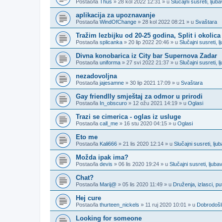
Postao/la
Thus
» 28 kol 2022 12:31 » u
Slučajni susreti, lju
aplikacija za upoznavanje
Postao/la
WindOfChange
» 28 kol 2022 08:21 » u
Svaštara
Tražim lezbijku od 20-25 godina, Split i okolica
Postao/la
splicanka
» 20 lip 2022 20:46 » u
Slučajni susreti,
Divna konobarica iz City bar Supernova Zadar
Postao/la
uniforma
» 27 svi 2022 21:37 » u
Slučajni susreti,
nezadovoljna
Postao/la
jajesamne
» 30 lip 2021 17:09 » u
Svaštara
Gay friendlly smještaj za odmor u prirodi
Postao/la
In_obscuro
» 12 ožu 2021 14:19 » u
Oglasi
Trazi se cimerica - oglas iz usluge
Postao/la
call_me
» 16 stu 2020 04:15 » u
Oglasi
Eto me
Postao/la
Kali666
» 21 lis 2020 12:14 » u
Slučajni susreti, lj
Možda ipak ima?
Postao/la
devis
» 06 lis 2020 19:24 » u
Slučajni susreti, ljub
Chat?
Postao/la
Marij@
» 05 lis 2020 11:49 » u
Druženja, izlasci, p
Hej cure
Postao/la
thurteen_nickels
» 11 ruj 2020 10:01 » u
Dobrodošli
Looking for someone