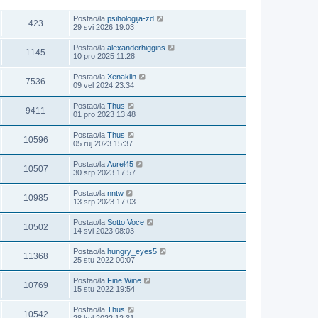
POGLEDANO
ZADNJI POST
Postao/la
psihologija-zd
423
29 svi 2026 19:03
Postao/la
alexanderhiggins
1145
10 pro 2025 11:28
Postao/la
Xenakiin
7536
09 vel 2024 23:34
Postao/la
Thus
9411
01 pro 2023 13:48
Postao/la
Thus
10596
05 ruj 2023 15:37
Postao/la
Aurel45
10507
30 srp 2023 17:57
Postao/la
nntw
10985
13 srp 2023 17:03
Postao/la
Sotto Voce
10502
14 svi 2023 08:03
Postao/la
hungry_eyes5
11368
25 stu 2022 00:07
Postao/la
Fine Wine
10769
15 stu 2022 19:54
Postao/la
Thus
10542
28 kol 2022 12:31