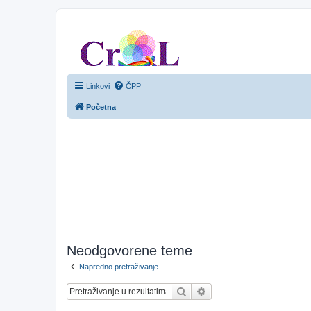
CroL Forum
Linkovi
ČPP
Početna
Neodgovorene teme
Napredno pretraživanje
Pretražnik
Napredno pretraživanje