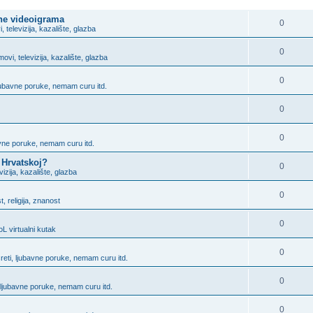
ODGOVORITE
ine videoigrama
0
i, televizija, kazalište, glazba
0
lmovi, televizija, kazalište, glazba
0
ljubavne poruke, nemam curu itd.
0
0
bavne poruke, nemam curu itd.
 Hrvatskoj?
0
evizija, kazalište, glazba
0
, religija, znanost
0
L virtualni kutak
0
sreti, ljubavne poruke, nemam curu itd.
0
, ljubavne poruke, nemam curu itd.
0