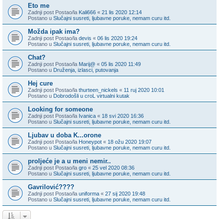
Eto me
Zadnji post Postao/la
Kali666
«
21 lis 2020 12:14
Postano u
Slučajni susreti, ljubavne poruke, nemam curu itd.
Možda ipak ima?
Zadnji post Postao/la
devis
«
06 lis 2020 19:24
Postano u
Slučajni susreti, ljubavne poruke, nemam curu itd.
Chat?
Zadnji post Postao/la
Marij@
«
05 lis 2020 11:49
Postano u
Druženja, izlasci, putovanja
Hej cure
Zadnji post Postao/la
thurteen_nickels
«
11 ruj 2020 10:01
Postano u
Dobrodošli u croL virtualni kutak
Looking for someone
Zadnji post Postao/la
Ivanica
«
18 svi 2020 16:36
Postano u
Slučajni susreti, ljubavne poruke, nemam curu itd.
Ljubav u doba K...orone
Zadnji post Postao/la
Honeypot
«
18 ožu 2020 19:07
Postano u
Slučajni susreti, ljubavne poruke, nemam curu itd.
proljeće je a u meni nemir..
Zadnji post Postao/la
gro
«
25 vel 2020 08:36
Postano u
Slučajni susreti, ljubavne poruke, nemam curu itd.
Gavrilović????
Zadnji post Postao/la
uniforma
«
27 sij 2020 19:48
Postano u
Slučajni susreti, ljubavne poruke, nemam curu itd.