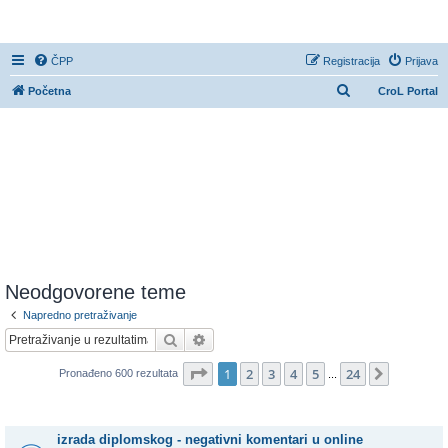
CroL Forum
ČPP
Registracija
Prijava
P
Početna
CroL Portal
r
e
t
r
a
ž
n
i
Neodgovorene teme
k
Napredno pretraživanje
Pretražnik
Napredno pretraživanje
Stranica:
1
/
24
.
1
2
3
4
5
24
Sljedeća
Pronađeno 600 rezultata
...
Teme
izrada diplomskog - negativni komentari u online