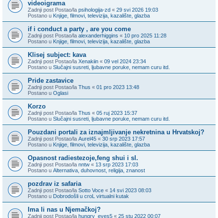
videoigrama
Zadnji post Postao/la
psihologija-zd
«
29 svi 2026 19:03
Postano u
Knjige, filmovi, televizija, kazalište, glazba
if i conduct a party , are you come
Zadnji post Postao/la
alexanderhiggins
«
10 pro 2025 11:28
Postano u
Knjige, filmovi, televizija, kazalište, glazba
Klisej subject: kava
Zadnji post Postao/la
Xenakiin
«
09 vel 2024 23:34
Postano u
Slučajni susreti, ljubavne poruke, nemam curu itd.
Pride zastavice
Zadnji post Postao/la
Thus
«
01 pro 2023 13:48
Postano u
Oglasi
Korzo
Zadnji post Postao/la
Thus
«
05 ruj 2023 15:37
Postano u
Slučajni susreti, ljubavne poruke, nemam curu itd.
Pouzdani portali za iznajmljivanje nekretnina u Hrvatskoj?
Zadnji post Postao/la
Aurel45
«
30 srp 2023 17:57
Postano u
Knjige, filmovi, televizija, kazalište, glazba
Opasnost radiestezoje,feng shui i sl.
Zadnji post Postao/la
nntw
«
13 srp 2023 17:03
Postano u
Alternativa, duhovnost, religija, znanost
pozdrav iz safaria
Zadnji post Postao/la
Sotto Voce
«
14 svi 2023 08:03
Postano u
Dobrodošli u croL virtualni kutak
Ima li nas u Njemačkoj?
Zadnji post Postao/la
hungry_eyes5
«
25 stu 2022 00:07