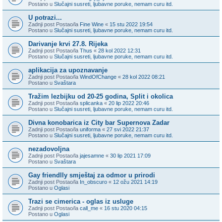
Postano u
Slučajni susreti, ljubavne poruke, nemam curu itd.
U potrazi...
Zadnji post Postao/la
Fine Wine
«
15 stu 2022 19:54
Postano u
Slučajni susreti, ljubavne poruke, nemam curu itd.
Darivanje krvi 27.8. Rijeka
Zadnji post Postao/la
Thus
«
28 kol 2022 12:31
Postano u
Slučajni susreti, ljubavne poruke, nemam curu itd.
aplikacija za upoznavanje
Zadnji post Postao/la
WindOfChange
«
28 kol 2022 08:21
Postano u
Svaštara
Tražim lezbijku od 20-25 godina, Split i okolica
Zadnji post Postao/la
splicanka
«
20 lip 2022 20:46
Postano u
Slučajni susreti, ljubavne poruke, nemam curu itd.
Divna konobarica iz City bar Supernova Zadar
Zadnji post Postao/la
uniforma
«
27 svi 2022 21:37
Postano u
Slučajni susreti, ljubavne poruke, nemam curu itd.
nezadovoljna
Zadnji post Postao/la
jajesamne
«
30 lip 2021 17:09
Postano u
Svaštara
Gay friendlly smještaj za odmor u prirodi
Zadnji post Postao/la
In_obscuro
«
12 ožu 2021 14:19
Postano u
Oglasi
Trazi se cimerica - oglas iz usluge
Zadnji post Postao/la
call_me
«
16 stu 2020 04:15
Postano u
Oglasi