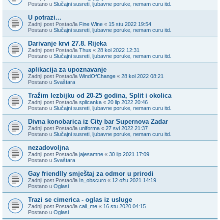
Postano u
Slučajni susreti, ljubavne poruke, nemam curu itd.
U potrazi...
Zadnji post Postao/la
Fine Wine
«
15 stu 2022 19:54
Postano u
Slučajni susreti, ljubavne poruke, nemam curu itd.
Darivanje krvi 27.8. Rijeka
Zadnji post Postao/la
Thus
«
28 kol 2022 12:31
Postano u
Slučajni susreti, ljubavne poruke, nemam curu itd.
aplikacija za upoznavanje
Zadnji post Postao/la
WindOfChange
«
28 kol 2022 08:21
Postano u
Svaštara
Tražim lezbijku od 20-25 godina, Split i okolica
Zadnji post Postao/la
splicanka
«
20 lip 2022 20:46
Postano u
Slučajni susreti, ljubavne poruke, nemam curu itd.
Divna konobarica iz City bar Supernova Zadar
Zadnji post Postao/la
uniforma
«
27 svi 2022 21:37
Postano u
Slučajni susreti, ljubavne poruke, nemam curu itd.
nezadovoljna
Zadnji post Postao/la
jajesamne
«
30 lip 2021 17:09
Postano u
Svaštara
Gay friendlly smještaj za odmor u prirodi
Zadnji post Postao/la
In_obscuro
«
12 ožu 2021 14:19
Postano u
Oglasi
Trazi se cimerica - oglas iz usluge
Zadnji post Postao/la
call_me
«
16 stu 2020 04:15
Postano u
Oglasi