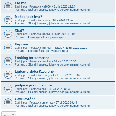
Eto me
Zadnji post Postao/la
Kali666
«
21 lis 2020 12:14
Postano u
Slučajni susreti, ljubavne poruke, nemam curu itd.
Možda ipak ima?
Zadnji post Postao/la
devis
«
06 lis 2020 19:24
Postano u
Slučajni susreti, ljubavne poruke, nemam curu itd.
Chat?
Zadnji post Postao/la
Marij@
«
05 lis 2020 11:49
Postano u
Druženja, izlasci, putovanja
Hej cure
Zadnji post Postao/la
thurteen_nickels
«
11 ruj 2020 10:01
Postano u
Dobrodošli u croL virtualni kutak
Looking for someone
Zadnji post Postao/la
Ivanica
«
18 svi 2020 16:36
Postano u
Slučajni susreti, ljubavne poruke, nemam curu itd.
Ljubav u doba K...orone
Zadnji post Postao/la
Honeypot
«
18 ožu 2020 19:07
Postano u
Slučajni susreti, ljubavne poruke, nemam curu itd.
proljeće je a u meni nemir..
Zadnji post Postao/la
gro
«
25 vel 2020 08:36
Postano u
Slučajni susreti, ljubavne poruke, nemam curu itd.
Gavrilović????
Zadnji post Postao/la
uniforma
«
27 sij 2020 19:48
Postano u
Slučajni susreti, ljubavne poruke, nemam curu itd.