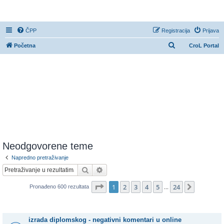
CroL Forum
ČPP
Registracija
Prijava
P
Početna
CroL Portal
r
e
t
r
a
ž
n
i
Neodgovorene teme
k
Napredno pretraživanje
Pretražnik
Napredno pretraživanje
Stranica:
1
/
24
.
1
2
3
4
5
24
Sljedeća
Pronađeno 600 rezultata
...
Teme
izrada diplomskog - negativni komentari u online