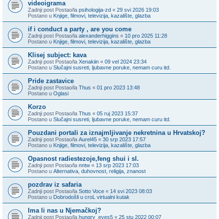
videoigrama
Zadnji post Postao/la
psihologija-zd
«
29 svi 2026 19:03
Postano u
Knjige, filmovi, televizija, kazalište, glazba
if i conduct a party , are you come
Zadnji post Postao/la
alexanderhiggins
«
10 pro 2025 11:28
Postano u
Knjige, filmovi, televizija, kazalište, glazba
Klisej subject: kava
Zadnji post Postao/la
Xenakiin
«
09 vel 2024 23:34
Postano u
Slučajni susreti, ljubavne poruke, nemam curu itd.
Pride zastavice
Zadnji post Postao/la
Thus
«
01 pro 2023 13:48
Postano u
Oglasi
Korzo
Zadnji post Postao/la
Thus
«
05 ruj 2023 15:37
Postano u
Slučajni susreti, ljubavne poruke, nemam curu itd.
Pouzdani portali za iznajmljivanje nekretnina u Hrvatskoj?
Zadnji post Postao/la
Aurel45
«
30 srp 2023 17:57
Postano u
Knjige, filmovi, televizija, kazalište, glazba
Opasnost radiestezoje,feng shui i sl.
Zadnji post Postao/la
nntw
«
13 srp 2023 17:03
Postano u
Alternativa, duhovnost, religija, znanost
pozdrav iz safaria
Zadnji post Postao/la
Sotto Voce
«
14 svi 2023 08:03
Postano u
Dobrodošli u croL virtualni kutak
Ima li nas u Njemačkoj?
Zadnji post Postao/la
hungry_eyes5
«
25 stu 2022 00:07