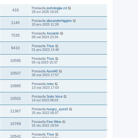
POGLEDANO
ZADNJI POST
Postao/la
psihologija-zd
416
29 svi 2026 19:03
Postao/la
alexanderhiggins
1145
10 pro 2025 11:28
Postao/la
Xenakiin
7535
09 vel 2024 23:34
Postao/la
Thus
9410
01 pro 2023 13:48
Postao/la
Thus
10595
05 ruj 2023 15:37
Postao/la
Aurel45
10507
30 srp 2023 17:57
Postao/la
nntw
10985
13 srp 2023 17:03
Postao/la
Sotto Voce
10502
14 svi 2023 08:03
Postao/la
hungry_eyes5
11367
25 stu 2022 00:07
Postao/la
Fine Wine
10769
15 stu 2022 19:54
Postao/la
Thus
10542
28 kol 2022 12:31