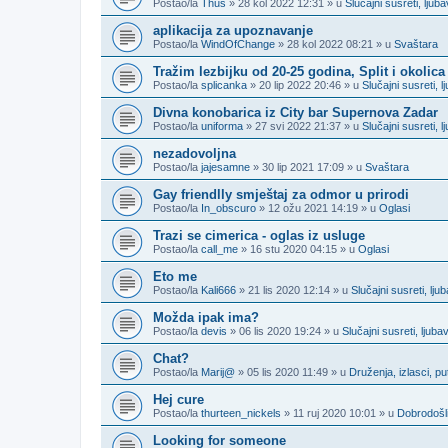
Postao/la
Thus
» 28 kol 2022 12:31 » u
Slučajni susreti, lju
aplikacija za upoznavanje
Postao/la
WindOfChange
» 28 kol 2022 08:21 » u
Svaštara
Tražim lezbijku od 20-25 godina, Split i okolica
Postao/la
splicanka
» 20 lip 2022 20:46 » u
Slučajni susreti,
Divna konobarica iz City bar Supernova Zadar
Postao/la
uniforma
» 27 svi 2022 21:37 » u
Slučajni susreti,
nezadovoljna
Postao/la
jajesamne
» 30 lip 2021 17:09 » u
Svaštara
Gay friendlly smještaj za odmor u prirodi
Postao/la
In_obscuro
» 12 ožu 2021 14:19 » u
Oglasi
Trazi se cimerica - oglas iz usluge
Postao/la
call_me
» 16 stu 2020 04:15 » u
Oglasi
Eto me
Postao/la
Kali666
» 21 lis 2020 12:14 » u
Slučajni susreti, lj
Možda ipak ima?
Postao/la
devis
» 06 lis 2020 19:24 » u
Slučajni susreti, ljub
Chat?
Postao/la
Marij@
» 05 lis 2020 11:49 » u
Druženja, izlasci, p
Hej cure
Postao/la
thurteen_nickels
» 11 ruj 2020 10:01 » u
Dobrodošli
Looking for someone