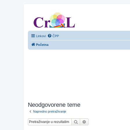
CroL Forum
Linkovi
ČPP
Početna
Neodgovorene teme
Napredno pretraživanje
Pretražnik
Napredno pretraživanje