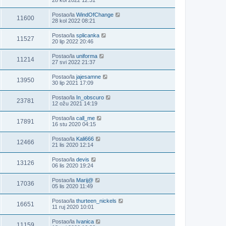
Postao/la
WindOfChange
11600
28 kol 2022 08:21
Postao/la
splicanka
11527
20 lip 2022 20:46
Postao/la
uniforma
11214
27 svi 2022 21:37
Postao/la
jajesamne
13950
30 lip 2021 17:09
Postao/la
In_obscuro
23781
12 ožu 2021 14:19
Postao/la
call_me
17891
16 stu 2020 04:15
Postao/la
Kali666
12466
21 lis 2020 12:14
Postao/la
devis
13126
06 lis 2020 19:24
Postao/la
Marij@
17036
05 lis 2020 11:49
Postao/la
thurteen_nickels
16651
11 ruj 2020 10:01
Postao/la
Ivanica
11159