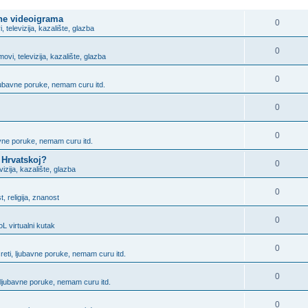
ODGOVORITE
ine videoigrama
0
i, televizija, kazalište, glazba
0
lmovi, televizija, kazalište, glazba
0
ljubavne poruke, nemam curu itd.
0
0
bavne poruke, nemam curu itd.
 Hrvatskoj?
0
evizija, kazalište, glazba
0
, religija, znanost
0
L virtualni kutak
0
sreti, ljubavne poruke, nemam curu itd.
0
, ljubavne poruke, nemam curu itd.
0