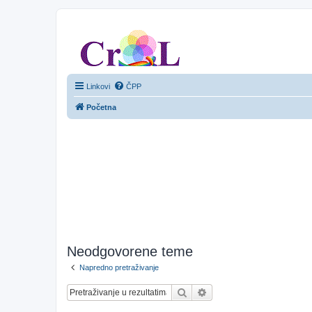
CroL Forum
Linkovi
ČPP
Početna
Neodgovorene teme
Napredno pretraživanje
Pretražnik
Napredno pretraživanje