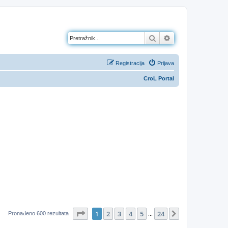
Pretražnik
Napredno pretraž
Registracija
Prijava
CroL Portal
Stranica:
1
/
24
.
1
2
3
4
5
24
Sljedeća
Pronađeno 600 rezultata
...