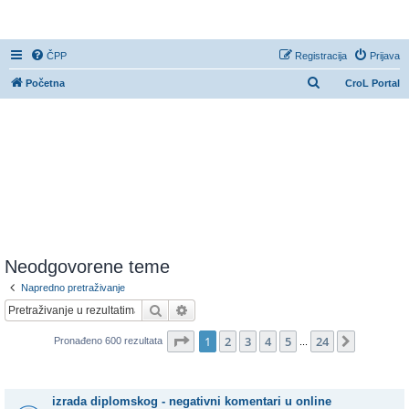
CroL Forum
ČPP
Registracija
Prijava
P
Početna
CroL Portal
r
e
t
r
a
ž
n
i
Neodgovorene teme
k
Napredno pretraživanje
Pretražnik
Napredno pretraživanje
Stranica:
1
/
24
.
1
2
3
4
5
24
Sljedeća
Pronađeno 600 rezultata
...
Teme
izrada diplomskog - negativni komentari u online