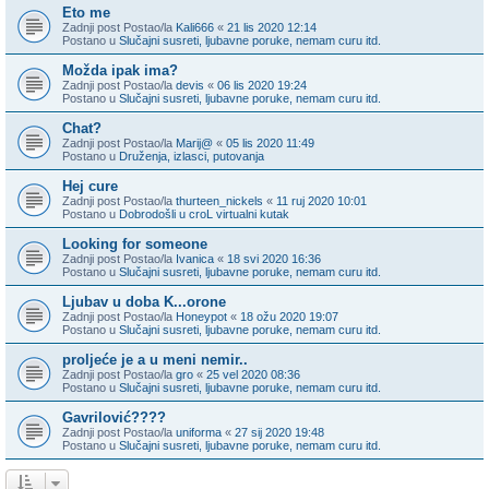
Eto me
Zadnji post Postao/la
Kali666
«
21 lis 2020 12:14
Postano u
Slučajni susreti, ljubavne poruke, nemam curu itd.
Možda ipak ima?
Zadnji post Postao/la
devis
«
06 lis 2020 19:24
Postano u
Slučajni susreti, ljubavne poruke, nemam curu itd.
Chat?
Zadnji post Postao/la
Marij@
«
05 lis 2020 11:49
Postano u
Druženja, izlasci, putovanja
Hej cure
Zadnji post Postao/la
thurteen_nickels
«
11 ruj 2020 10:01
Postano u
Dobrodošli u croL virtualni kutak
Looking for someone
Zadnji post Postao/la
Ivanica
«
18 svi 2020 16:36
Postano u
Slučajni susreti, ljubavne poruke, nemam curu itd.
Ljubav u doba K...orone
Zadnji post Postao/la
Honeypot
«
18 ožu 2020 19:07
Postano u
Slučajni susreti, ljubavne poruke, nemam curu itd.
proljeće je a u meni nemir..
Zadnji post Postao/la
gro
«
25 vel 2020 08:36
Postano u
Slučajni susreti, ljubavne poruke, nemam curu itd.
Gavrilović????
Zadnji post Postao/la
uniforma
«
27 sij 2020 19:48
Postano u
Slučajni susreti, ljubavne poruke, nemam curu itd.