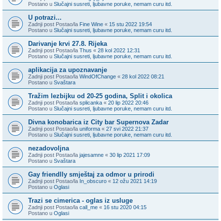
Postano u
Slučajni susreti, ljubavne poruke, nemam curu itd.
U potrazi...
Zadnji post Postao/la
Fine Wine
«
15 stu 2022 19:54
Postano u
Slučajni susreti, ljubavne poruke, nemam curu itd.
Darivanje krvi 27.8. Rijeka
Zadnji post Postao/la
Thus
«
28 kol 2022 12:31
Postano u
Slučajni susreti, ljubavne poruke, nemam curu itd.
aplikacija za upoznavanje
Zadnji post Postao/la
WindOfChange
«
28 kol 2022 08:21
Postano u
Svaštara
Tražim lezbijku od 20-25 godina, Split i okolica
Zadnji post Postao/la
splicanka
«
20 lip 2022 20:46
Postano u
Slučajni susreti, ljubavne poruke, nemam curu itd.
Divna konobarica iz City bar Supernova Zadar
Zadnji post Postao/la
uniforma
«
27 svi 2022 21:37
Postano u
Slučajni susreti, ljubavne poruke, nemam curu itd.
nezadovoljna
Zadnji post Postao/la
jajesamne
«
30 lip 2021 17:09
Postano u
Svaštara
Gay friendlly smještaj za odmor u prirodi
Zadnji post Postao/la
In_obscuro
«
12 ožu 2021 14:19
Postano u
Oglasi
Trazi se cimerica - oglas iz usluge
Zadnji post Postao/la
call_me
«
16 stu 2020 04:15
Postano u
Oglasi