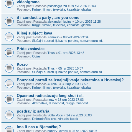
videoigrama
Zadnji post Postao/la
psihologija-zd
«
29 svi 2026 19:03
Postano u
Knjige, filmovi, televizija, kazalište, glazba
if i conduct a party , are you come
Zadnji post Postao/la
alexanderhiggins
«
10 pro 2025 11:28
Postano u
Knjige, filmovi, televizija, kazalište, glazba
Klisej subject: kava
Zadnji post Postao/la
Xenakiin
«
09 vel 2024 23:34
Postano u
Slučajni susreti, ljubavne poruke, nemam curu itd.
Pride zastavice
Zadnji post Postao/la
Thus
«
01 pro 2023 13:48
Postano u
Oglasi
Korzo
Zadnji post Postao/la
Thus
«
05 ruj 2023 15:37
Postano u
Slučajni susreti, ljubavne poruke, nemam curu itd.
Pouzdani portali za iznajmljivanje nekretnina u Hrvatskoj?
Zadnji post Postao/la
Aurel45
«
30 srp 2023 17:57
Postano u
Knjige, filmovi, televizija, kazalište, glazba
Opasnost radiestezoje,feng shui i sl.
Zadnji post Postao/la
nntw
«
13 srp 2023 17:03
Postano u
Alternativa, duhovnost, religija, znanost
pozdrav iz safaria
Zadnji post Postao/la
Sotto Voce
«
14 svi 2023 08:03
Postano u
Dobrodošli u croL virtualni kutak
Ima li nas u Njemačkoj?
Zadnji post Postao/la
hungry_eyes5
«
25 stu 2022 00:07