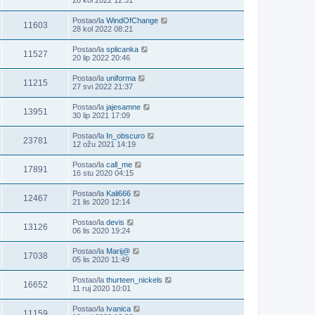
Postao/la
WindOfChange
11603
28 kol 2022 08:21
Postao/la
splicanka
11527
20 lip 2022 20:46
Postao/la
uniforma
11215
27 svi 2022 21:37
Postao/la
jajesamne
13951
30 lip 2021 17:09
Postao/la
In_obscuro
23781
12 ožu 2021 14:19
Postao/la
call_me
17891
16 stu 2020 04:15
Postao/la
Kali666
12467
21 lis 2020 12:14
Postao/la
devis
13126
06 lis 2020 19:24
Postao/la
Marij@
17038
05 lis 2020 11:49
Postao/la
thurteen_nickels
16652
11 ruj 2020 10:01
Postao/la
Ivanica
11159