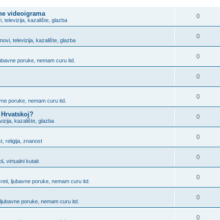
ODGOVORITE
ine videoigrama
0
i, televizija, kazalište, glazba
0
lmovi, televizija, kazalište, glazba
0
ljubavne poruke, nemam curu itd.
0
0
bavne poruke, nemam curu itd.
 Hrvatskoj?
0
evizija, kazalište, glazba
0
, religija, znanost
0
L virtualni kutak
0
sreti, ljubavne poruke, nemam curu itd.
0
, ljubavne poruke, nemam curu itd.
0