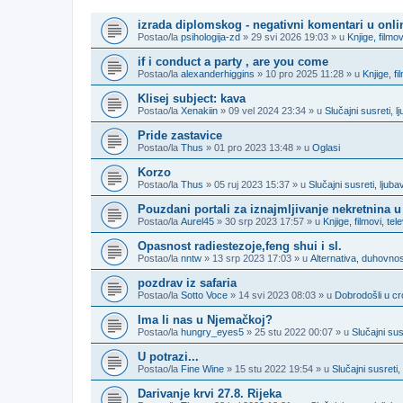
TEME
izrada diplomskog - negativni komentari u onl
Postao/la
psihologija-zd
» 29 svi 2026 19:03 » u
Knjige, filmov
if i conduct a party , are you come
Postao/la
alexanderhiggins
» 10 pro 2025 11:28 » u
Knjige, fi
Klisej subject: kava
Postao/la
Xenakiin
» 09 vel 2024 23:34 » u
Slučajni susreti, 
Pride zastavice
Postao/la
Thus
» 01 pro 2023 13:48 » u
Oglasi
Korzo
Postao/la
Thus
» 05 ruj 2023 15:37 » u
Slučajni susreti, lju
Pouzdani portali za iznajmljivanje nekretnina u
Postao/la
Aurel45
» 30 srp 2023 17:57 » u
Knjige, filmovi, tel
Opasnost radiestezoje,feng shui i sl.
Postao/la
nntw
» 13 srp 2023 17:03 » u
Alternativa, duhovnost
pozdrav iz safaria
Postao/la
Sotto Voce
» 14 svi 2023 08:03 » u
Dobrodošli u cro
Ima li nas u Njemačkoj?
Postao/la
hungry_eyes5
» 25 stu 2022 00:07 » u
Slučajni su
U potrazi...
Postao/la
Fine Wine
» 15 stu 2022 19:54 » u
Slučajni susreti
Darivanje krvi 27.8. Rijeka