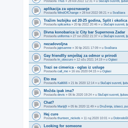
Postao/la
Thus
» 28 kol 2022 12:31 » u
Slučajni susreti, lju
aplikacija za upoznavanje
Postao/la
WindOfChange
» 28 kol 2022 08:21 » u
Svaštara
Tražim lezbijku od 20-25 godina, Split i okolica
Postao/la
splicanka
» 20 lip 2022 20:46 » u
Slučajni susreti,
Divna konobarica iz City bar Supernova Zadar
Postao/la
uniforma
» 27 svi 2022 21:37 » u
Slučajni susreti,
nezadovoljna
Postao/la
jajesamne
» 30 lip 2021 17:09 » u
Svaštara
Gay friendlly smještaj za odmor u prirodi
Postao/la
In_obscuro
» 12 ožu 2021 14:19 » u
Oglasi
Trazi se cimerica - oglas iz usluge
Postao/la
call_me
» 16 stu 2020 04:15 » u
Oglasi
Eto me
Postao/la
Kali666
» 21 lis 2020 12:14 » u
Slučajni susreti, lj
Možda ipak ima?
Postao/la
devis
» 06 lis 2020 19:24 » u
Slučajni susreti, ljub
Chat?
Postao/la
Marij@
» 05 lis 2020 11:49 » u
Druženja, izlasci, p
Hej cure
Postao/la
thurteen_nickels
» 11 ruj 2020 10:01 » u
Dobrodošli
Looking for someone