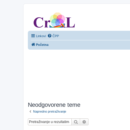
CroL Forum
Linkovi
ČPP
Početna
Neodgovorene teme
Napredno pretraživanje
Pretražnik
Napredno pretraživanje