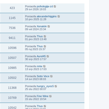
POGLEDANO
ZADNJI POST
Postao/la
psihologija-zd
423
29 svi 2026 19:03
Postao/la
alexanderhiggins
1145
10 pro 2025 11:28
Postao/la
Xenakiin
7536
09 vel 2024 23:34
Postao/la
Thus
9411
01 pro 2023 13:48
Postao/la
Thus
10596
05 ruj 2023 15:37
Postao/la
Aurel45
10507
30 srp 2023 17:57
Postao/la
nntw
10985
13 srp 2023 17:03
Postao/la
Sotto Voce
10502
14 svi 2023 08:03
Postao/la
hungry_eyes5
11368
25 stu 2022 00:07
Postao/la
Fine Wine
10769
15 stu 2022 19:54
Postao/la
Thus
10542
28 kol 2022 12:31