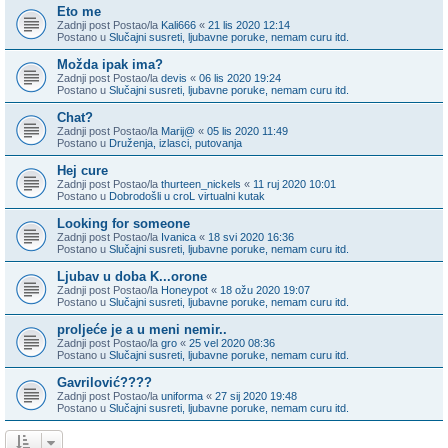
Eto me
Zadnji post Postao/la
Kali666
«
21 lis 2020 12:14
Postano u
Slučajni susreti, ljubavne poruke, nemam curu itd.
Možda ipak ima?
Zadnji post Postao/la
devis
«
06 lis 2020 19:24
Postano u
Slučajni susreti, ljubavne poruke, nemam curu itd.
Chat?
Zadnji post Postao/la
Marij@
«
05 lis 2020 11:49
Postano u
Druženja, izlasci, putovanja
Hej cure
Zadnji post Postao/la
thurteen_nickels
«
11 ruj 2020 10:01
Postano u
Dobrodošli u croL virtualni kutak
Looking for someone
Zadnji post Postao/la
Ivanica
«
18 svi 2020 16:36
Postano u
Slučajni susreti, ljubavne poruke, nemam curu itd.
Ljubav u doba K...orone
Zadnji post Postao/la
Honeypot
«
18 ožu 2020 19:07
Postano u
Slučajni susreti, ljubavne poruke, nemam curu itd.
proljeće je a u meni nemir..
Zadnji post Postao/la
gro
«
25 vel 2020 08:36
Postano u
Slučajni susreti, ljubavne poruke, nemam curu itd.
Gavrilović????
Zadnji post Postao/la
uniforma
«
27 sij 2020 19:48
Postano u
Slučajni susreti, ljubavne poruke, nemam curu itd.