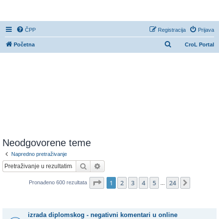
CroL Forum
ČPP
Registracija
Prijava
P
Početna
CroL Portal
r
e
t
r
a
ž
n
i
Neodgovorene teme
k
Napredno pretraživanje
Pretražnik
Napredno pretraživanje
Stranica:
1
/
24
.
1
2
3
4
5
24
Sljedeća
Pronađeno 600 rezultata
...
Teme
izrada diplomskog - negativni komentari u online