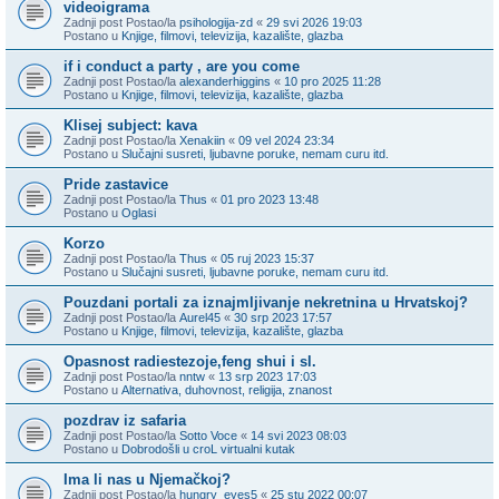
videoigrama
Zadnji post Postao/la
psihologija-zd
«
29 svi 2026 19:03
Postano u
Knjige, filmovi, televizija, kazalište, glazba
if i conduct a party , are you come
Zadnji post Postao/la
alexanderhiggins
«
10 pro 2025 11:28
Postano u
Knjige, filmovi, televizija, kazalište, glazba
Klisej subject: kava
Zadnji post Postao/la
Xenakiin
«
09 vel 2024 23:34
Postano u
Slučajni susreti, ljubavne poruke, nemam curu itd.
Pride zastavice
Zadnji post Postao/la
Thus
«
01 pro 2023 13:48
Postano u
Oglasi
Korzo
Zadnji post Postao/la
Thus
«
05 ruj 2023 15:37
Postano u
Slučajni susreti, ljubavne poruke, nemam curu itd.
Pouzdani portali za iznajmljivanje nekretnina u Hrvatskoj?
Zadnji post Postao/la
Aurel45
«
30 srp 2023 17:57
Postano u
Knjige, filmovi, televizija, kazalište, glazba
Opasnost radiestezoje,feng shui i sl.
Zadnji post Postao/la
nntw
«
13 srp 2023 17:03
Postano u
Alternativa, duhovnost, religija, znanost
pozdrav iz safaria
Zadnji post Postao/la
Sotto Voce
«
14 svi 2023 08:03
Postano u
Dobrodošli u croL virtualni kutak
Ima li nas u Njemačkoj?
Zadnji post Postao/la
hungry_eyes5
«
25 stu 2022 00:07