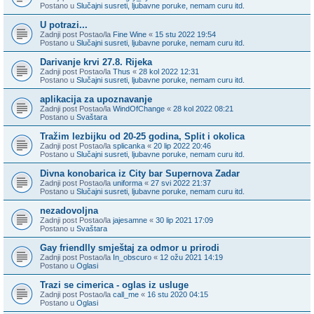
Postano u
Slučajni susreti, ljubavne poruke, nemam curu itd.
U potrazi...
Zadnji post Postao/la
Fine Wine
«
15 stu 2022 19:54
Postano u
Slučajni susreti, ljubavne poruke, nemam curu itd.
Darivanje krvi 27.8. Rijeka
Zadnji post Postao/la
Thus
«
28 kol 2022 12:31
Postano u
Slučajni susreti, ljubavne poruke, nemam curu itd.
aplikacija za upoznavanje
Zadnji post Postao/la
WindOfChange
«
28 kol 2022 08:21
Postano u
Svaštara
Tražim lezbijku od 20-25 godina, Split i okolica
Zadnji post Postao/la
splicanka
«
20 lip 2022 20:46
Postano u
Slučajni susreti, ljubavne poruke, nemam curu itd.
Divna konobarica iz City bar Supernova Zadar
Zadnji post Postao/la
uniforma
«
27 svi 2022 21:37
Postano u
Slučajni susreti, ljubavne poruke, nemam curu itd.
nezadovoljna
Zadnji post Postao/la
jajesamne
«
30 lip 2021 17:09
Postano u
Svaštara
Gay friendlly smještaj za odmor u prirodi
Zadnji post Postao/la
In_obscuro
«
12 ožu 2021 14:19
Postano u
Oglasi
Trazi se cimerica - oglas iz usluge
Zadnji post Postao/la
call_me
«
16 stu 2020 04:15
Postano u
Oglasi