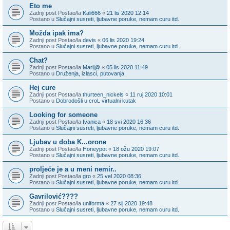
Eto me
Zadnji post Postao/la
Kali666
«
21 lis 2020 12:14
Postano u
Slučajni susreti, ljubavne poruke, nemam curu itd.
Možda ipak ima?
Zadnji post Postao/la
devis
«
06 lis 2020 19:24
Postano u
Slučajni susreti, ljubavne poruke, nemam curu itd.
Chat?
Zadnji post Postao/la
Marij@
«
05 lis 2020 11:49
Postano u
Druženja, izlasci, putovanja
Hej cure
Zadnji post Postao/la
thurteen_nickels
«
11 ruj 2020 10:01
Postano u
Dobrodošli u croL virtualni kutak
Looking for someone
Zadnji post Postao/la
Ivanica
«
18 svi 2020 16:36
Postano u
Slučajni susreti, ljubavne poruke, nemam curu itd.
Ljubav u doba K...orone
Zadnji post Postao/la
Honeypot
«
18 ožu 2020 19:07
Postano u
Slučajni susreti, ljubavne poruke, nemam curu itd.
proljeće je a u meni nemir..
Zadnji post Postao/la
gro
«
25 vel 2020 08:36
Postano u
Slučajni susreti, ljubavne poruke, nemam curu itd.
Gavrilović????
Zadnji post Postao/la
uniforma
«
27 sij 2020 19:48
Postano u
Slučajni susreti, ljubavne poruke, nemam curu itd.