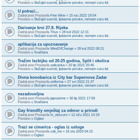
Postano u
Slučajni susreti, ljubavne poruke, nemam curu itd.
U potrazi...
Zadnji post Postao/la
Fine Wine
«
15 stu 2022 19:54
Postano u
Slučajni susreti, ljubavne poruke, nemam curu itd.
Darivanje krvi 27.8. Rijeka
Zadnji post Postao/la
Thus
«
28 kol 2022 12:31
Postano u
Slučajni susreti, ljubavne poruke, nemam curu itd.
aplikacija za upoznavanje
Zadnji post Postao/la
WindOfChange
«
28 kol 2022 08:21
Postano u
Svaštara
Tražim lezbijku od 20-25 godina, Split i okolica
Zadnji post Postao/la
splicanka
«
20 lip 2022 20:46
Postano u
Slučajni susreti, ljubavne poruke, nemam curu itd.
Divna konobarica iz City bar Supernova Zadar
Zadnji post Postao/la
uniforma
«
27 svi 2022 21:37
Postano u
Slučajni susreti, ljubavne poruke, nemam curu itd.
nezadovoljna
Zadnji post Postao/la
jajesamne
«
30 lip 2021 17:09
Postano u
Svaštara
Gay friendlly smještaj za odmor u prirodi
Zadnji post Postao/la
In_obscuro
«
12 ožu 2021 14:19
Postano u
Oglasi
Trazi se cimerica - oglas iz usluge
Zadnji post Postao/la
call_me
«
16 stu 2020 04:15
Postano u
Oglasi