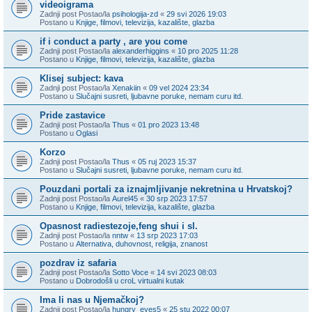
videoigrama
Zadnji post Postao/la
psihologija-zd
«
29 svi 2026 19:03
Postano u
Knjige, filmovi, televizija, kazalište, glazba
if i conduct a party , are you come
Zadnji post Postao/la
alexanderhiggins
«
10 pro 2025 11:28
Postano u
Knjige, filmovi, televizija, kazalište, glazba
Klisej subject: kava
Zadnji post Postao/la
Xenakiin
«
09 vel 2024 23:34
Postano u
Slučajni susreti, ljubavne poruke, nemam curu itd.
Pride zastavice
Zadnji post Postao/la
Thus
«
01 pro 2023 13:48
Postano u
Oglasi
Korzo
Zadnji post Postao/la
Thus
«
05 ruj 2023 15:37
Postano u
Slučajni susreti, ljubavne poruke, nemam curu itd.
Pouzdani portali za iznajmljivanje nekretnina u Hrvatskoj?
Zadnji post Postao/la
Aurel45
«
30 srp 2023 17:57
Postano u
Knjige, filmovi, televizija, kazalište, glazba
Opasnost radiestezoje,feng shui i sl.
Zadnji post Postao/la
nntw
«
13 srp 2023 17:03
Postano u
Alternativa, duhovnost, religija, znanost
pozdrav iz safaria
Zadnji post Postao/la
Sotto Voce
«
14 svi 2023 08:03
Postano u
Dobrodošli u croL virtualni kutak
Ima li nas u Njemačkoj?
Zadnji post Postao/la
hungry_eyes5
«
25 stu 2022 00:07