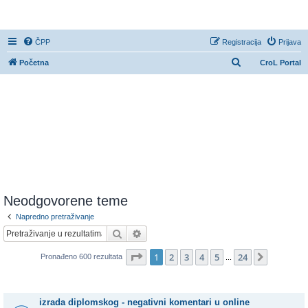
CroL Forum
ČPP
Registracija
Prijava
P
Početna
CroL Portal
r
e
t
r
a
ž
n
i
Neodgovorene teme
k
Napredno pretraživanje
Pretražnik
Napredno pretraživanje
Stranica:
1
/
24
.
1
2
3
4
5
24
Sljedeća
Pronađeno 600 rezultata
...
Teme
izrada diplomskog - negativni komentari u online