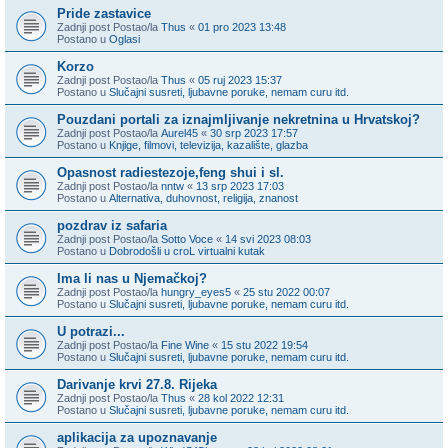
Pride zastavice
Zadnji post Postao/la
Thus
«
01 pro 2023 13:48
Postano u
Oglasi
Korzo
Zadnji post Postao/la
Thus
«
05 ruj 2023 15:37
Postano u
Slučajni susreti, ljubavne poruke, nemam curu itd.
Pouzdani portali za iznajmljivanje nekretnina u Hrvatskoj?
Zadnji post Postao/la
Aurel45
«
30 srp 2023 17:57
Postano u
Knjige, filmovi, televizija, kazalište, glazba
Opasnost radiestezoje,feng shui i sl.
Zadnji post Postao/la
nntw
«
13 srp 2023 17:03
Postano u
Alternativa, duhovnost, religija, znanost
pozdrav iz safaria
Zadnji post Postao/la
Sotto Voce
«
14 svi 2023 08:03
Postano u
Dobrodošli u croL virtualni kutak
Ima li nas u Njemačkoj?
Zadnji post Postao/la
hungry_eyes5
«
25 stu 2022 00:07
Postano u
Slučajni susreti, ljubavne poruke, nemam curu itd.
U potrazi...
Zadnji post Postao/la
Fine Wine
«
15 stu 2022 19:54
Postano u
Slučajni susreti, ljubavne poruke, nemam curu itd.
Darivanje krvi 27.8. Rijeka
Zadnji post Postao/la
Thus
«
28 kol 2022 12:31
Postano u
Slučajni susreti, ljubavne poruke, nemam curu itd.
aplikacija za upoznavanje