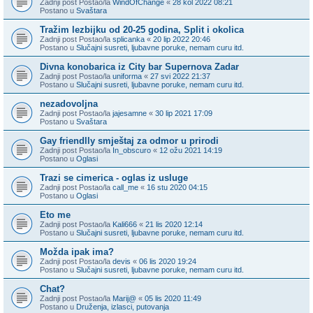
Zadnji post Postao/la
WindOfChange
«
28 kol 2022 08:21
Postano u
Svaštara
Tražim lezbijku od 20-25 godina, Split i okolica
Zadnji post Postao/la
splicanka
«
20 lip 2022 20:46
Postano u
Slučajni susreti, ljubavne poruke, nemam curu itd.
Divna konobarica iz City bar Supernova Zadar
Zadnji post Postao/la
uniforma
«
27 svi 2022 21:37
Postano u
Slučajni susreti, ljubavne poruke, nemam curu itd.
nezadovoljna
Zadnji post Postao/la
jajesamne
«
30 lip 2021 17:09
Postano u
Svaštara
Gay friendlly smještaj za odmor u prirodi
Zadnji post Postao/la
In_obscuro
«
12 ožu 2021 14:19
Postano u
Oglasi
Trazi se cimerica - oglas iz usluge
Zadnji post Postao/la
call_me
«
16 stu 2020 04:15
Postano u
Oglasi
Eto me
Zadnji post Postao/la
Kali666
«
21 lis 2020 12:14
Postano u
Slučajni susreti, ljubavne poruke, nemam curu itd.
Možda ipak ima?
Zadnji post Postao/la
devis
«
06 lis 2020 19:24
Postano u
Slučajni susreti, ljubavne poruke, nemam curu itd.
Chat?
Zadnji post Postao/la
Marij@
«
05 lis 2020 11:49
Postano u
Druženja, izlasci, putovanja