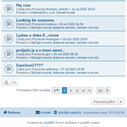
Hej cure
Zadnji post Postao/la
thurteen_nickels
«
11 ruj 2020 10:01
Postano u
Dobrodošli u croL virtualni kutak
Looking for someone
Zadnji post Postao/la
Ivanica
«
18 svi 2020 16:36
Postano u
Slučajni susreti, ljubavne poruke, nemam curu itd.
Ljubav u doba K...orone
Zadnji post Postao/la
Honeypot
«
18 ožu 2020 19:07
Postano u
Slučajni susreti, ljubavne poruke, nemam curu itd.
proljeće je a u meni nemir..
Zadnji post Postao/la
gro
«
25 vel 2020 08:36
Postano u
Slučajni susreti, ljubavne poruke, nemam curu itd.
Gavrilović????
Zadnji post Postao/la
uniforma
«
27 sij 2020 19:48
Postano u
Slučajni susreti, ljubavne poruke, nemam curu itd.
Stranica:
1
/
24
.
1
2
3
4
5
24
Sljedeća
Pronađeno 600 rezultata
...
Forum(o)Bir
Početna
Kontakt
Izbrišite kolačiće
Vremenska zona:
UTC+01:00
Powered by
phpBB
® Forum Software © phpBB Limited