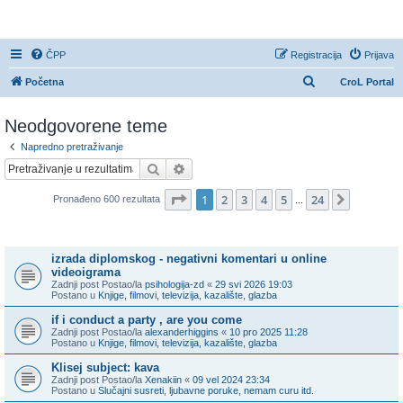
CroL Forum
ČPP
Registracija
Prijava
P
Početna
CroL Portal
r
Neodgovorene teme
e
t
Napredno pretraživanje
Pretražnik
Napredno pretraživanje
r
a
Stranica:
1
/
24
.
1
2
3
4
5
24
Sljedeća
Pronađeno 600 rezultata
...
ž
Teme
n
i
izrada diplomskog - negativni komentari u online
videoigrama
k
Zadnji post Postao/la
psihologija-zd
«
29 svi 2026 19:03
Postano u
Knjige, filmovi, televizija, kazalište, glazba
if i conduct a party , are you come
Zadnji post Postao/la
alexanderhiggins
«
10 pro 2025 11:28
Postano u
Knjige, filmovi, televizija, kazalište, glazba
Klisej subject: kava
Zadnji post Postao/la
Xenakiin
«
09 vel 2024 23:34
Postano u
Slučajni susreti, ljubavne poruke, nemam curu itd.