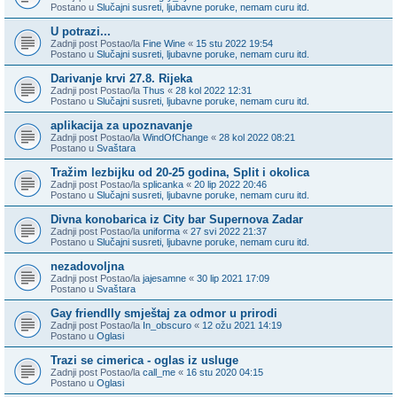
Postano u
Slučajni susreti, ljubavne poruke, nemam curu itd.
U potrazi...
Zadnji post Postao/la
Fine Wine
«
15 stu 2022 19:54
Postano u
Slučajni susreti, ljubavne poruke, nemam curu itd.
Darivanje krvi 27.8. Rijeka
Zadnji post Postao/la
Thus
«
28 kol 2022 12:31
Postano u
Slučajni susreti, ljubavne poruke, nemam curu itd.
aplikacija za upoznavanje
Zadnji post Postao/la
WindOfChange
«
28 kol 2022 08:21
Postano u
Svaštara
Tražim lezbijku od 20-25 godina, Split i okolica
Zadnji post Postao/la
splicanka
«
20 lip 2022 20:46
Postano u
Slučajni susreti, ljubavne poruke, nemam curu itd.
Divna konobarica iz City bar Supernova Zadar
Zadnji post Postao/la
uniforma
«
27 svi 2022 21:37
Postano u
Slučajni susreti, ljubavne poruke, nemam curu itd.
nezadovoljna
Zadnji post Postao/la
jajesamne
«
30 lip 2021 17:09
Postano u
Svaštara
Gay friendlly smještaj za odmor u prirodi
Zadnji post Postao/la
In_obscuro
«
12 ožu 2021 14:19
Postano u
Oglasi
Trazi se cimerica - oglas iz usluge
Zadnji post Postao/la
call_me
«
16 stu 2020 04:15
Postano u
Oglasi