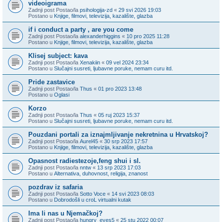
videoigrama
Zadnji post Postao/la
psihologija-zd
«
29 svi 2026 19:03
Postano u
Knjige, filmovi, televizija, kazalište, glazba
if i conduct a party , are you come
Zadnji post Postao/la
alexanderhiggins
«
10 pro 2025 11:28
Postano u
Knjige, filmovi, televizija, kazalište, glazba
Klisej subject: kava
Zadnji post Postao/la
Xenakiin
«
09 vel 2024 23:34
Postano u
Slučajni susreti, ljubavne poruke, nemam curu itd.
Pride zastavice
Zadnji post Postao/la
Thus
«
01 pro 2023 13:48
Postano u
Oglasi
Korzo
Zadnji post Postao/la
Thus
«
05 ruj 2023 15:37
Postano u
Slučajni susreti, ljubavne poruke, nemam curu itd.
Pouzdani portali za iznajmljivanje nekretnina u Hrvatskoj?
Zadnji post Postao/la
Aurel45
«
30 srp 2023 17:57
Postano u
Knjige, filmovi, televizija, kazalište, glazba
Opasnost radiestezoje,feng shui i sl.
Zadnji post Postao/la
nntw
«
13 srp 2023 17:03
Postano u
Alternativa, duhovnost, religija, znanost
pozdrav iz safaria
Zadnji post Postao/la
Sotto Voce
«
14 svi 2023 08:03
Postano u
Dobrodošli u croL virtualni kutak
Ima li nas u Njemačkoj?
Zadnji post Postao/la
hungry_eyes5
«
25 stu 2022 00:07