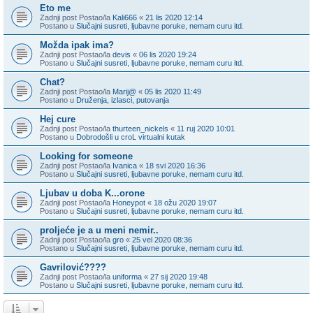
Eto me
Zadnji post Postao/la
Kali666
«
21 lis 2020 12:14
Postano u
Slučajni susreti, ljubavne poruke, nemam curu itd.
Možda ipak ima?
Zadnji post Postao/la
devis
«
06 lis 2020 19:24
Postano u
Slučajni susreti, ljubavne poruke, nemam curu itd.
Chat?
Zadnji post Postao/la
Marij@
«
05 lis 2020 11:49
Postano u
Druženja, izlasci, putovanja
Hej cure
Zadnji post Postao/la
thurteen_nickels
«
11 ruj 2020 10:01
Postano u
Dobrodošli u croL virtualni kutak
Looking for someone
Zadnji post Postao/la
Ivanica
«
18 svi 2020 16:36
Postano u
Slučajni susreti, ljubavne poruke, nemam curu itd.
Ljubav u doba K...orone
Zadnji post Postao/la
Honeypot
«
18 ožu 2020 19:07
Postano u
Slučajni susreti, ljubavne poruke, nemam curu itd.
proljeće je a u meni nemir..
Zadnji post Postao/la
gro
«
25 vel 2020 08:36
Postano u
Slučajni susreti, ljubavne poruke, nemam curu itd.
Gavrilović????
Zadnji post Postao/la
uniforma
«
27 sij 2020 19:48
Postano u
Slučajni susreti, ljubavne poruke, nemam curu itd.