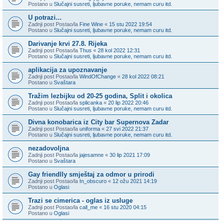
Postano u
Slučajni susreti, ljubavne poruke, nemam curu itd.
U potrazi...
Zadnji post Postao/la
Fine Wine
«
15 stu 2022 19:54
Postano u
Slučajni susreti, ljubavne poruke, nemam curu itd.
Darivanje krvi 27.8. Rijeka
Zadnji post Postao/la
Thus
«
28 kol 2022 12:31
Postano u
Slučajni susreti, ljubavne poruke, nemam curu itd.
aplikacija za upoznavanje
Zadnji post Postao/la
WindOfChange
«
28 kol 2022 08:21
Postano u
Svaštara
Tražim lezbijku od 20-25 godina, Split i okolica
Zadnji post Postao/la
splicanka
«
20 lip 2022 20:46
Postano u
Slučajni susreti, ljubavne poruke, nemam curu itd.
Divna konobarica iz City bar Supernova Zadar
Zadnji post Postao/la
uniforma
«
27 svi 2022 21:37
Postano u
Slučajni susreti, ljubavne poruke, nemam curu itd.
nezadovoljna
Zadnji post Postao/la
jajesamne
«
30 lip 2021 17:09
Postano u
Svaštara
Gay friendlly smještaj za odmor u prirodi
Zadnji post Postao/la
In_obscuro
«
12 ožu 2021 14:19
Postano u
Oglasi
Trazi se cimerica - oglas iz usluge
Zadnji post Postao/la
call_me
«
16 stu 2020 04:15
Postano u
Oglasi