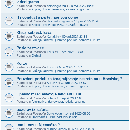
videoigrama
Zadnji post Postao/la
psihologija-zd
«
29 svi 2026 19:03
Postano u
Knjige, filmovi, televizija, kazalište, glazba
if i conduct a party , are you come
Zadnji post Postao/la
alexanderhiggins
«
10 pro 2025 11:28
Postano u
Knjige, filmovi, televizija, kazalište, glazba
Klisej subject: kava
Zadnji post Postao/la
Xenakiin
«
09 vel 2024 23:34
Postano u
Slučajni susreti, ljubavne poruke, nemam curu itd.
Pride zastavice
Zadnji post Postao/la
Thus
«
01 pro 2023 13:48
Postano u
Oglasi
Korzo
Zadnji post Postao/la
Thus
«
05 ruj 2023 15:37
Postano u
Slučajni susreti, ljubavne poruke, nemam curu itd.
Pouzdani portali za iznajmljivanje nekretnina u Hrvatskoj?
Zadnji post Postao/la
Aurel45
«
30 srp 2023 17:57
Postano u
Knjige, filmovi, televizija, kazalište, glazba
Opasnost radiestezoje,feng shui i sl.
Zadnji post Postao/la
nntw
«
13 srp 2023 17:03
Postano u
Alternativa, duhovnost, religija, znanost
pozdrav iz safaria
Zadnji post Postao/la
Sotto Voce
«
14 svi 2023 08:03
Postano u
Dobrodošli u croL virtualni kutak
Ima li nas u Njemačkoj?
Zadnji post Postao/la
hungry_eyes5
«
25 stu 2022 00:07