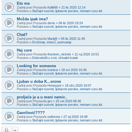
Eto me
Zadnji post Postao/la
Kali666
«
21 lis 2020 12:14
Postano u
Slučajni susreti, ljubavne poruke, nemam curu itd.
Možda ipak ima?
Zadnji post Postao/la
devis
«
06 lis 2020 19:24
Postano u
Slučajni susreti, ljubavne poruke, nemam curu itd.
Chat?
Zadnji post Postao/la
Marij@
«
05 lis 2020 11:49
Postano u
Druženja, izlasci, putovanja
Hej cure
Zadnji post Postao/la
thurteen_nickels
«
11 ruj 2020 10:01
Postano u
Dobrodošli u croL virtualni kutak
Looking for someone
Zadnji post Postao/la
Ivanica
«
18 svi 2020 16:36
Postano u
Slučajni susreti, ljubavne poruke, nemam curu itd.
Ljubav u doba K...orone
Zadnji post Postao/la
Honeypot
«
18 ožu 2020 19:07
Postano u
Slučajni susreti, ljubavne poruke, nemam curu itd.
proljeće je a u meni nemir..
Zadnji post Postao/la
gro
«
25 vel 2020 08:36
Postano u
Slučajni susreti, ljubavne poruke, nemam curu itd.
Gavrilović????
Zadnji post Postao/la
uniforma
«
27 sij 2020 19:48
Postano u
Slučajni susreti, ljubavne poruke, nemam curu itd.