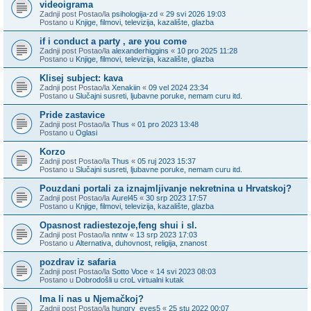
videoigrama
Zadnji post Postao/la
psihologija-zd
«
29 svi 2026 19:03
Postano u
Knjige, filmovi, televizija, kazalište, glazba
if i conduct a party , are you come
Zadnji post Postao/la
alexanderhiggins
«
10 pro 2025 11:28
Postano u
Knjige, filmovi, televizija, kazalište, glazba
Klisej subject: kava
Zadnji post Postao/la
Xenakiin
«
09 vel 2024 23:34
Postano u
Slučajni susreti, ljubavne poruke, nemam curu itd.
Pride zastavice
Zadnji post Postao/la
Thus
«
01 pro 2023 13:48
Postano u
Oglasi
Korzo
Zadnji post Postao/la
Thus
«
05 ruj 2023 15:37
Postano u
Slučajni susreti, ljubavne poruke, nemam curu itd.
Pouzdani portali za iznajmljivanje nekretnina u Hrvatskoj?
Zadnji post Postao/la
Aurel45
«
30 srp 2023 17:57
Postano u
Knjige, filmovi, televizija, kazalište, glazba
Opasnost radiestezoje,feng shui i sl.
Zadnji post Postao/la
nntw
«
13 srp 2023 17:03
Postano u
Alternativa, duhovnost, religija, znanost
pozdrav iz safaria
Zadnji post Postao/la
Sotto Voce
«
14 svi 2023 08:03
Postano u
Dobrodošli u croL virtualni kutak
Ima li nas u Njemačkoj?
Zadnji post Postao/la
hungry_eyes5
«
25 stu 2022 00:07