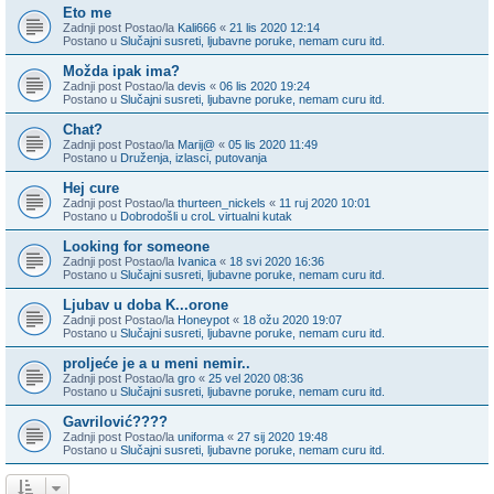
Eto me
Zadnji post Postao/la
Kali666
«
21 lis 2020 12:14
Postano u
Slučajni susreti, ljubavne poruke, nemam curu itd.
Možda ipak ima?
Zadnji post Postao/la
devis
«
06 lis 2020 19:24
Postano u
Slučajni susreti, ljubavne poruke, nemam curu itd.
Chat?
Zadnji post Postao/la
Marij@
«
05 lis 2020 11:49
Postano u
Druženja, izlasci, putovanja
Hej cure
Zadnji post Postao/la
thurteen_nickels
«
11 ruj 2020 10:01
Postano u
Dobrodošli u croL virtualni kutak
Looking for someone
Zadnji post Postao/la
Ivanica
«
18 svi 2020 16:36
Postano u
Slučajni susreti, ljubavne poruke, nemam curu itd.
Ljubav u doba K...orone
Zadnji post Postao/la
Honeypot
«
18 ožu 2020 19:07
Postano u
Slučajni susreti, ljubavne poruke, nemam curu itd.
proljeće je a u meni nemir..
Zadnji post Postao/la
gro
«
25 vel 2020 08:36
Postano u
Slučajni susreti, ljubavne poruke, nemam curu itd.
Gavrilović????
Zadnji post Postao/la
uniforma
«
27 sij 2020 19:48
Postano u
Slučajni susreti, ljubavne poruke, nemam curu itd.