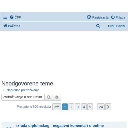
CroL Forum
ČPP
Registracija
Prijava
P
Početna
CroL Portal
r
e
t
r
a
ž
n
i
Neodgovorene teme
k
Napredno pretraživanje
Pretražnik
Napredno pretraživanje
Stranica:
1
/
24
.
1
2
3
4
5
24
Sljedeća
Pronađeno 600 rezultata
...
Teme
izrada diplomskog - negativni komentari u online