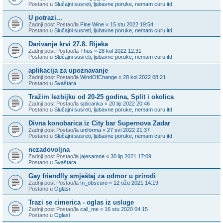
Postano u
Slučajni susreti, ljubavne poruke, nemam curu itd.
U potrazi...
Zadnji post Postao/la
Fine Wine
«
15 stu 2022 19:54
Postano u
Slučajni susreti, ljubavne poruke, nemam curu itd.
Darivanje krvi 27.8. Rijeka
Zadnji post Postao/la
Thus
«
28 kol 2022 12:31
Postano u
Slučajni susreti, ljubavne poruke, nemam curu itd.
aplikacija za upoznavanje
Zadnji post Postao/la
WindOfChange
«
28 kol 2022 08:21
Postano u
Svaštara
Tražim lezbijku od 20-25 godina, Split i okolica
Zadnji post Postao/la
splicanka
«
20 lip 2022 20:46
Postano u
Slučajni susreti, ljubavne poruke, nemam curu itd.
Divna konobarica iz City bar Supernova Zadar
Zadnji post Postao/la
uniforma
«
27 svi 2022 21:37
Postano u
Slučajni susreti, ljubavne poruke, nemam curu itd.
nezadovoljna
Zadnji post Postao/la
jajesamne
«
30 lip 2021 17:09
Postano u
Svaštara
Gay friendlly smještaj za odmor u prirodi
Zadnji post Postao/la
In_obscuro
«
12 ožu 2021 14:19
Postano u
Oglasi
Trazi se cimerica - oglas iz usluge
Zadnji post Postao/la
call_me
«
16 stu 2020 04:15
Postano u
Oglasi