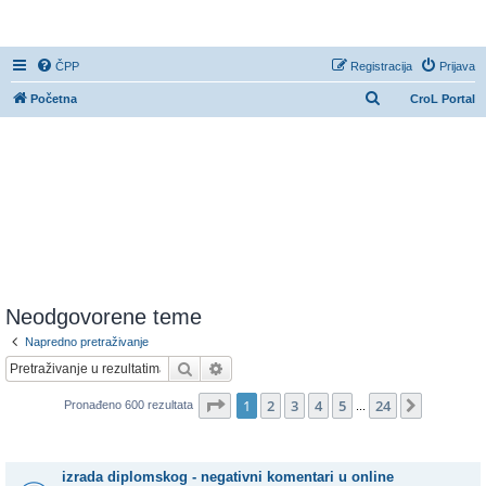
CroL Forum
ČPP
Registracija
Prijava
P
Početna
CroL Portal
r
e
t
r
a
ž
n
i
Neodgovorene teme
k
Napredno pretraživanje
Pretražnik
Napredno pretraživanje
Stranica:
1
/
24
.
1
2
3
4
5
24
Sljedeća
Pronađeno 600 rezultata
...
Teme
izrada diplomskog - negativni komentari u online