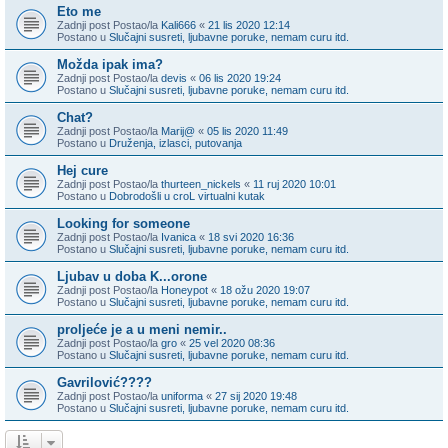
Eto me
Zadnji post Postao/la
Kali666
«
21 lis 2020 12:14
Postano u
Slučajni susreti, ljubavne poruke, nemam curu itd.
Možda ipak ima?
Zadnji post Postao/la
devis
«
06 lis 2020 19:24
Postano u
Slučajni susreti, ljubavne poruke, nemam curu itd.
Chat?
Zadnji post Postao/la
Marij@
«
05 lis 2020 11:49
Postano u
Druženja, izlasci, putovanja
Hej cure
Zadnji post Postao/la
thurteen_nickels
«
11 ruj 2020 10:01
Postano u
Dobrodošli u croL virtualni kutak
Looking for someone
Zadnji post Postao/la
Ivanica
«
18 svi 2020 16:36
Postano u
Slučajni susreti, ljubavne poruke, nemam curu itd.
Ljubav u doba K...orone
Zadnji post Postao/la
Honeypot
«
18 ožu 2020 19:07
Postano u
Slučajni susreti, ljubavne poruke, nemam curu itd.
proljeće je a u meni nemir..
Zadnji post Postao/la
gro
«
25 vel 2020 08:36
Postano u
Slučajni susreti, ljubavne poruke, nemam curu itd.
Gavrilović????
Zadnji post Postao/la
uniforma
«
27 sij 2020 19:48
Postano u
Slučajni susreti, ljubavne poruke, nemam curu itd.