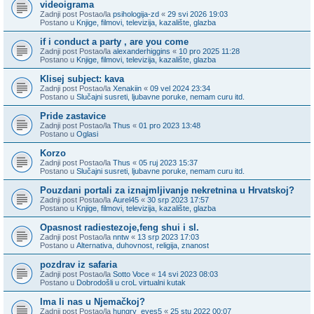
videoigrama
Zadnji post Postao/la
psihologija-zd
«
29 svi 2026 19:03
Postano u
Knjige, filmovi, televizija, kazalište, glazba
if i conduct a party , are you come
Zadnji post Postao/la
alexanderhiggins
«
10 pro 2025 11:28
Postano u
Knjige, filmovi, televizija, kazalište, glazba
Klisej subject: kava
Zadnji post Postao/la
Xenakiin
«
09 vel 2024 23:34
Postano u
Slučajni susreti, ljubavne poruke, nemam curu itd.
Pride zastavice
Zadnji post Postao/la
Thus
«
01 pro 2023 13:48
Postano u
Oglasi
Korzo
Zadnji post Postao/la
Thus
«
05 ruj 2023 15:37
Postano u
Slučajni susreti, ljubavne poruke, nemam curu itd.
Pouzdani portali za iznajmljivanje nekretnina u Hrvatskoj?
Zadnji post Postao/la
Aurel45
«
30 srp 2023 17:57
Postano u
Knjige, filmovi, televizija, kazalište, glazba
Opasnost radiestezoje,feng shui i sl.
Zadnji post Postao/la
nntw
«
13 srp 2023 17:03
Postano u
Alternativa, duhovnost, religija, znanost
pozdrav iz safaria
Zadnji post Postao/la
Sotto Voce
«
14 svi 2023 08:03
Postano u
Dobrodošli u croL virtualni kutak
Ima li nas u Njemačkoj?
Zadnji post Postao/la
hungry_eyes5
«
25 stu 2022 00:07