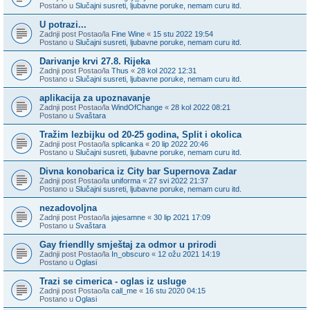
Postano u
Slučajni susreti, ljubavne poruke, nemam curu itd.
U potrazi...
Zadnji post Postao/la
Fine Wine
«
15 stu 2022 19:54
Postano u
Slučajni susreti, ljubavne poruke, nemam curu itd.
Darivanje krvi 27.8. Rijeka
Zadnji post Postao/la
Thus
«
28 kol 2022 12:31
Postano u
Slučajni susreti, ljubavne poruke, nemam curu itd.
aplikacija za upoznavanje
Zadnji post Postao/la
WindOfChange
«
28 kol 2022 08:21
Postano u
Svaštara
Tražim lezbijku od 20-25 godina, Split i okolica
Zadnji post Postao/la
splicanka
«
20 lip 2022 20:46
Postano u
Slučajni susreti, ljubavne poruke, nemam curu itd.
Divna konobarica iz City bar Supernova Zadar
Zadnji post Postao/la
uniforma
«
27 svi 2022 21:37
Postano u
Slučajni susreti, ljubavne poruke, nemam curu itd.
nezadovoljna
Zadnji post Postao/la
jajesamne
«
30 lip 2021 17:09
Postano u
Svaštara
Gay friendlly smještaj za odmor u prirodi
Zadnji post Postao/la
In_obscuro
«
12 ožu 2021 14:19
Postano u
Oglasi
Trazi se cimerica - oglas iz usluge
Zadnji post Postao/la
call_me
«
16 stu 2020 04:15
Postano u
Oglasi