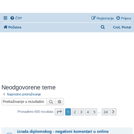
CroL Forum
ČPP
Registracija
Prijava
P
Početna
CroL Portal
r
e
t
r
a
ž
n
i
Neodgovorene teme
k
Napredno pretraživanje
Pretražnik
Napredno pretraživanje
Stranica:
1
/
24
.
1
2
3
4
5
24
Sljedeća
Pronađeno 600 rezultata
...
Teme
izrada diplomskog - negativni komentari u online