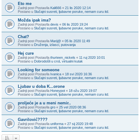
Eto me
Zadnji post Postao/la
Kali666
«
21 lis 2020 12:14
Postano u
Slučajni susreti, ljubavne poruke, nemam curu itd.
Možda ipak ima?
Zadnji post Postao/la
devis
«
06 lis 2020 19:24
Postano u
Slučajni susreti, ljubavne poruke, nemam curu itd.
Chat?
Zadnji post Postao/la
Marij@
«
05 lis 2020 11:49
Postano u
Druženja, izlasci, putovanja
Hej cure
Zadnji post Postao/la
thurteen_nickels
«
11 ruj 2020 10:01
Postano u
Dobrodošli u croL virtualni kutak
Looking for someone
Zadnji post Postao/la
Ivanica
«
18 svi 2020 16:36
Postano u
Slučajni susreti, ljubavne poruke, nemam curu itd.
Ljubav u doba K...orone
Zadnji post Postao/la
Honeypot
«
18 ožu 2020 19:07
Postano u
Slučajni susreti, ljubavne poruke, nemam curu itd.
proljeće je a u meni nemir..
Zadnji post Postao/la
gro
«
25 vel 2020 08:36
Postano u
Slučajni susreti, ljubavne poruke, nemam curu itd.
Gavrilović????
Zadnji post Postao/la
uniforma
«
27 sij 2020 19:48
Postano u
Slučajni susreti, ljubavne poruke, nemam curu itd.