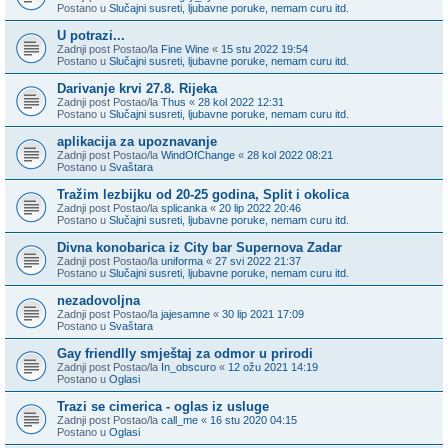
Postano u
Slučajni susreti, ljubavne poruke, nemam curu itd.
U potrazi...
Zadnji post Postao/la
Fine Wine
«
15 stu 2022 19:54
Postano u
Slučajni susreti, ljubavne poruke, nemam curu itd.
Darivanje krvi 27.8. Rijeka
Zadnji post Postao/la
Thus
«
28 kol 2022 12:31
Postano u
Slučajni susreti, ljubavne poruke, nemam curu itd.
aplikacija za upoznavanje
Zadnji post Postao/la
WindOfChange
«
28 kol 2022 08:21
Postano u
Svaštara
Tražim lezbijku od 20-25 godina, Split i okolica
Zadnji post Postao/la
splicanka
«
20 lip 2022 20:46
Postano u
Slučajni susreti, ljubavne poruke, nemam curu itd.
Divna konobarica iz City bar Supernova Zadar
Zadnji post Postao/la
uniforma
«
27 svi 2022 21:37
Postano u
Slučajni susreti, ljubavne poruke, nemam curu itd.
nezadovoljna
Zadnji post Postao/la
jajesamne
«
30 lip 2021 17:09
Postano u
Svaštara
Gay friendlly smještaj za odmor u prirodi
Zadnji post Postao/la
In_obscuro
«
12 ožu 2021 14:19
Postano u
Oglasi
Trazi se cimerica - oglas iz usluge
Zadnji post Postao/la
call_me
«
16 stu 2020 04:15
Postano u
Oglasi