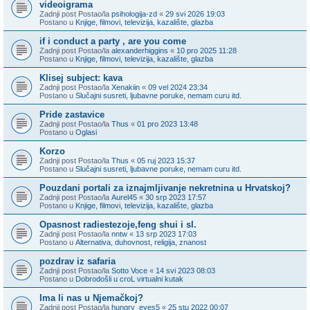
videoigrama
Zadnji post Postao/la
psihologija-zd
«
29 svi 2026 19:03
Postano u
Knjige, filmovi, televizija, kazalište, glazba
if i conduct a party , are you come
Zadnji post Postao/la
alexanderhiggins
«
10 pro 2025 11:28
Postano u
Knjige, filmovi, televizija, kazalište, glazba
Klisej subject: kava
Zadnji post Postao/la
Xenakiin
«
09 vel 2024 23:34
Postano u
Slučajni susreti, ljubavne poruke, nemam curu itd.
Pride zastavice
Zadnji post Postao/la
Thus
«
01 pro 2023 13:48
Postano u
Oglasi
Korzo
Zadnji post Postao/la
Thus
«
05 ruj 2023 15:37
Postano u
Slučajni susreti, ljubavne poruke, nemam curu itd.
Pouzdani portali za iznajmljivanje nekretnina u Hrvatskoj?
Zadnji post Postao/la
Aurel45
«
30 srp 2023 17:57
Postano u
Knjige, filmovi, televizija, kazalište, glazba
Opasnost radiestezoje,feng shui i sl.
Zadnji post Postao/la
nntw
«
13 srp 2023 17:03
Postano u
Alternativa, duhovnost, religija, znanost
pozdrav iz safaria
Zadnji post Postao/la
Sotto Voce
«
14 svi 2023 08:03
Postano u
Dobrodošli u croL virtualni kutak
Ima li nas u Njemačkoj?
Zadnji post Postao/la
hungry_eyes5
«
25 stu 2022 00:07