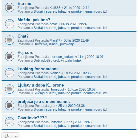
Eto me
Zadnji post Postao/la
Kali666
«
21 lis 2020 12:14
Postano u
Slučajni susreti, ljubavne poruke, nemam curu itd.
Možda ipak ima?
Zadnji post Postao/la
devis
«
06 lis 2020 19:24
Postano u
Slučajni susreti, ljubavne poruke, nemam curu itd.
Chat?
Zadnji post Postao/la
Marij@
«
05 lis 2020 11:49
Postano u
Druženja, izlasci, putovanja
Hej cure
Zadnji post Postao/la
thurteen_nickels
«
11 ruj 2020 10:01
Postano u
Dobrodošli u croL virtualni kutak
Looking for someone
Zadnji post Postao/la
Ivanica
«
18 svi 2020 16:36
Postano u
Slučajni susreti, ljubavne poruke, nemam curu itd.
Ljubav u doba K...orone
Zadnji post Postao/la
Honeypot
«
18 ožu 2020 19:07
Postano u
Slučajni susreti, ljubavne poruke, nemam curu itd.
proljeće je a u meni nemir..
Zadnji post Postao/la
gro
«
25 vel 2020 08:36
Postano u
Slučajni susreti, ljubavne poruke, nemam curu itd.
Gavrilović????
Zadnji post Postao/la
uniforma
«
27 sij 2020 19:48
Postano u
Slučajni susreti, ljubavne poruke, nemam curu itd.