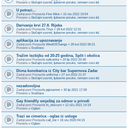
Postano u
Slučajni susreti, ljubavne poruke, nemam curu itd.
U potrazi...
Zadnji post Postao/la
Fine Wine
«
15 stu 2022 19:54
Postano u
Slučajni susreti, ljubavne poruke, nemam curu itd.
Darivanje krvi 27.8. Rijeka
Zadnji post Postao/la
Thus
«
28 kol 2022 12:31
Postano u
Slučajni susreti, ljubavne poruke, nemam curu itd.
aplikacija za upoznavanje
Zadnji post Postao/la
WindOfChange
«
28 kol 2022 08:21
Postano u
Svaštara
Tražim lezbijku od 20-25 godina, Split i okolica
Zadnji post Postao/la
splicanka
«
20 lip 2022 20:46
Postano u
Slučajni susreti, ljubavne poruke, nemam curu itd.
Divna konobarica iz City bar Supernova Zadar
Zadnji post Postao/la
uniforma
«
27 svi 2022 21:37
Postano u
Slučajni susreti, ljubavne poruke, nemam curu itd.
nezadovoljna
Zadnji post Postao/la
jajesamne
«
30 lip 2021 17:09
Postano u
Svaštara
Gay friendlly smještaj za odmor u prirodi
Zadnji post Postao/la
In_obscuro
«
12 ožu 2021 14:19
Postano u
Oglasi
Trazi se cimerica - oglas iz usluge
Zadnji post Postao/la
call_me
«
16 stu 2020 04:15
Postano u
Oglasi