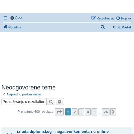
CroL Forum
ČPP
Registracija
Prijava
P
Početna
CroL Portal
r
e
t
r
a
ž
n
i
Neodgovorene teme
k
Napredno pretraživanje
Pretražnik
Napredno pretraživanje
Stranica:
1
/
24
.
1
2
3
4
5
24
Sljedeća
Pronađeno 600 rezultata
...
Teme
izrada diplomskog - negativni komentari u online