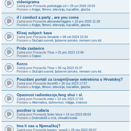
videoigrama
Zadnji post Postao/la
psihologija-zd
«
29 svi 2026 19:03
Postano u
Knjige, filmovi, televizija, kazalište, glazba
if i conduct a party , are you come
Zadnji post Postao/la
alexanderhiggins
«
10 pro 2025 11:28
Postano u
Knjige, filmovi, televizija, kazalište, glazba
Klisej subject: kava
Zadnji post Postao/la
Xenakiin
«
09 vel 2024 23:34
Postano u
Slučajni susreti, ljubavne poruke, nemam curu itd.
Pride zastavice
Zadnji post Postao/la
Thus
«
01 pro 2023 13:48
Postano u
Oglasi
Korzo
Zadnji post Postao/la
Thus
«
05 ruj 2023 15:37
Postano u
Slučajni susreti, ljubavne poruke, nemam curu itd.
Pouzdani portali za iznajmljivanje nekretnina u Hrvatskoj?
Zadnji post Postao/la
Aurel45
«
30 srp 2023 17:57
Postano u
Knjige, filmovi, televizija, kazalište, glazba
Opasnost radiestezoje,feng shui i sl.
Zadnji post Postao/la
nntw
«
13 srp 2023 17:03
Postano u
Alternativa, duhovnost, religija, znanost
pozdrav iz safaria
Zadnji post Postao/la
Sotto Voce
«
14 svi 2023 08:03
Postano u
Dobrodošli u croL virtualni kutak
Ima li nas u Njemačkoj?
Zadnji post Postao/la
hungry_eyes5
«
25 stu 2022 00:07