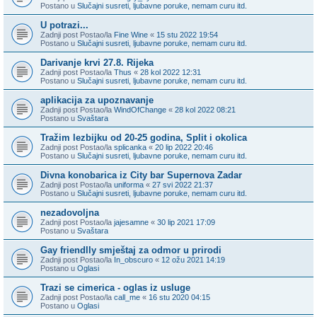
Postano u
Slučajni susreti, ljubavne poruke, nemam curu itd.
U potrazi...
Zadnji post Postao/la
Fine Wine
«
15 stu 2022 19:54
Postano u
Slučajni susreti, ljubavne poruke, nemam curu itd.
Darivanje krvi 27.8. Rijeka
Zadnji post Postao/la
Thus
«
28 kol 2022 12:31
Postano u
Slučajni susreti, ljubavne poruke, nemam curu itd.
aplikacija za upoznavanje
Zadnji post Postao/la
WindOfChange
«
28 kol 2022 08:21
Postano u
Svaštara
Tražim lezbijku od 20-25 godina, Split i okolica
Zadnji post Postao/la
splicanka
«
20 lip 2022 20:46
Postano u
Slučajni susreti, ljubavne poruke, nemam curu itd.
Divna konobarica iz City bar Supernova Zadar
Zadnji post Postao/la
uniforma
«
27 svi 2022 21:37
Postano u
Slučajni susreti, ljubavne poruke, nemam curu itd.
nezadovoljna
Zadnji post Postao/la
jajesamne
«
30 lip 2021 17:09
Postano u
Svaštara
Gay friendlly smještaj za odmor u prirodi
Zadnji post Postao/la
In_obscuro
«
12 ožu 2021 14:19
Postano u
Oglasi
Trazi se cimerica - oglas iz usluge
Zadnji post Postao/la
call_me
«
16 stu 2020 04:15
Postano u
Oglasi