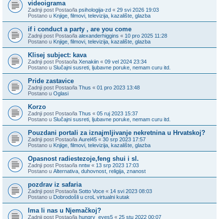
videoigrama
Zadnji post Postao/la
psihologija-zd
«
29 svi 2026 19:03
Postano u
Knjige, filmovi, televizija, kazalište, glazba
if i conduct a party , are you come
Zadnji post Postao/la
alexanderhiggins
«
10 pro 2025 11:28
Postano u
Knjige, filmovi, televizija, kazalište, glazba
Klisej subject: kava
Zadnji post Postao/la
Xenakiin
«
09 vel 2024 23:34
Postano u
Slučajni susreti, ljubavne poruke, nemam curu itd.
Pride zastavice
Zadnji post Postao/la
Thus
«
01 pro 2023 13:48
Postano u
Oglasi
Korzo
Zadnji post Postao/la
Thus
«
05 ruj 2023 15:37
Postano u
Slučajni susreti, ljubavne poruke, nemam curu itd.
Pouzdani portali za iznajmljivanje nekretnina u Hrvatskoj?
Zadnji post Postao/la
Aurel45
«
30 srp 2023 17:57
Postano u
Knjige, filmovi, televizija, kazalište, glazba
Opasnost radiestezoje,feng shui i sl.
Zadnji post Postao/la
nntw
«
13 srp 2023 17:03
Postano u
Alternativa, duhovnost, religija, znanost
pozdrav iz safaria
Zadnji post Postao/la
Sotto Voce
«
14 svi 2023 08:03
Postano u
Dobrodošli u croL virtualni kutak
Ima li nas u Njemačkoj?
Zadnji post Postao/la
hungry_eyes5
«
25 stu 2022 00:07