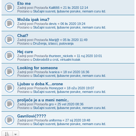
Eto me
Zadnji post Postao/la
Kali666
«
21 lis 2020 12:14
Postano u
Slučajni susreti, ljubavne poruke, nemam curu itd.
Možda ipak ima?
Zadnji post Postao/la
devis
«
06 lis 2020 19:24
Postano u
Slučajni susreti, ljubavne poruke, nemam curu itd.
Chat?
Zadnji post Postao/la
Marij@
«
05 lis 2020 11:49
Postano u
Druženja, izlasci, putovanja
Hej cure
Zadnji post Postao/la
thurteen_nickels
«
11 ruj 2020 10:01
Postano u
Dobrodošli u croL virtualni kutak
Looking for someone
Zadnji post Postao/la
Ivanica
«
18 svi 2020 16:36
Postano u
Slučajni susreti, ljubavne poruke, nemam curu itd.
Ljubav u doba K...orone
Zadnji post Postao/la
Honeypot
«
18 ožu 2020 19:07
Postano u
Slučajni susreti, ljubavne poruke, nemam curu itd.
proljeće je a u meni nemir..
Zadnji post Postao/la
gro
«
25 vel 2020 08:36
Postano u
Slučajni susreti, ljubavne poruke, nemam curu itd.
Gavrilović????
Zadnji post Postao/la
uniforma
«
27 sij 2020 19:48
Postano u
Slučajni susreti, ljubavne poruke, nemam curu itd.