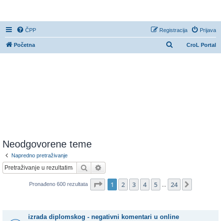
CroL Forum
ČPP
Registracija
Prijava
P
Početna
CroL Portal
r
e
t
r
a
ž
n
i
Neodgovorene teme
k
Napredno pretraživanje
Pretražnik
Napredno pretraživanje
Stranica:
1
/
24
.
1
2
3
4
5
24
Sljedeća
Pronađeno 600 rezultata
...
Teme
izrada diplomskog - negativni komentari u online