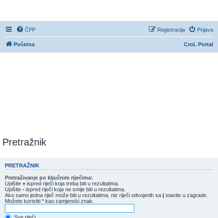
CroL Forum
ČPP
Registracija
Prijava
Početna
CroL Portal
Pretražnik
PRETRAŽNIK
Pretraživanje po ključnim riječima:
Upišite
+
ispred riječi koja treba biti u rezultatima.
Upišite
-
ispred riječi koja ne smije biti u rezultatima.
Ako samo jedna riječ može biti u rezultatima, niz riječi odvojenih sa
|
stavite u zagrade.
Možete koristiti * kao zamjenski znak.
Sve riječi