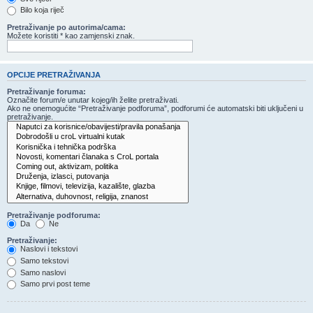
Bilo koja riječ
Pretraživanje po autorima/cama:
Možete koristiti * kao zamjenski znak.
OPCIJE PRETRAŽIVANJA
Pretraživanje foruma:
Označite forum/e unutar kojeg/ih želite pretraživati.
Ako ne onemogućite “Pretraživanje podforuma”, podforumi će automatski biti uključeni u
pretraživanje.
Pretraživanje podforuma:
Da
Ne
Pretraživanje:
Naslovi i tekstovi
Samo tekstovi
Samo naslovi
Samo prvi post teme