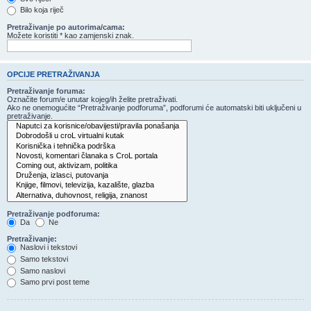
Bilo koja riječ
Pretraživanje po autorima/cama:
Možete koristiti * kao zamjenski znak.
OPCIJE PRETRAŽIVANJA
Pretraživanje foruma:
Označite forum/e unutar kojeg/ih želite pretraživati.
Ako ne onemogućite “Pretraživanje podforuma”, podforumi će automatski biti uključeni u
pretraživanje.
Pretraživanje podforuma:
Da
Ne
Pretraživanje:
Naslovi i tekstovi
Samo tekstovi
Samo naslovi
Samo prvi post teme