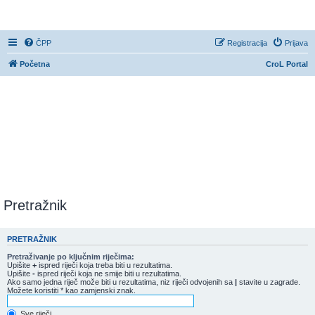
CroL Forum
ČPP
Registracija
Prijava
Početna
CroL Portal
Pretražnik
PRETRAŽNIK
Pretraživanje po ključnim riječima:
Upišite
+
ispred riječi koja treba biti u rezultatima.
Upišite
-
ispred riječi koja ne smije biti u rezultatima.
Ako samo jedna riječ može biti u rezultatima, niz riječi odvojenih sa
|
stavite u zagrade.
Možete koristiti * kao zamjenski znak.
Sve riječi