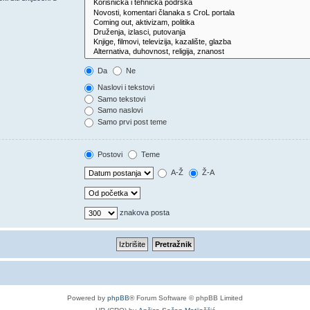
Da
Ne
Naslovi i tekstovi
Samo tekstovi
Samo naslovi
Samo prvi post teme
Postovi
Teme
A-Ž
Ž-A
znakova posta
Powered by
phpBB
® Forum Software © phpBB Limited