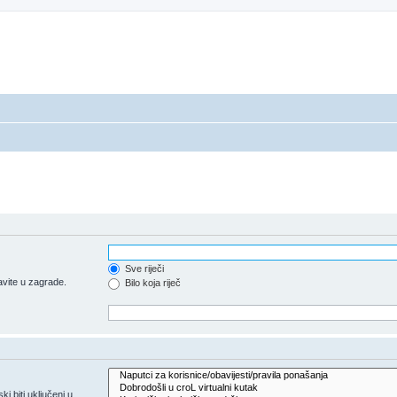
Sve riječi
vite u zagrade.
Bilo koja riječ
 biti uključeni u