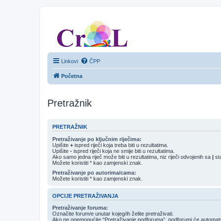
CroL Forum
Linkovi
ČPP
Početna
Pretražnik
PRETRAŽNIK
Pretraživanje po ključnim riječima:
Upišite
+
ispred riječi koja treba biti u rezultatima.
Upišite
-
ispred riječi koja ne smije biti u rezultatima.
Ako samo jedna riječ može biti u rezultatima, niz riječi odvojenih sa
|
sta
Možete koristiti * kao zamjenski znak.
Pretraživanje po autorima/cama:
Možete koristiti * kao zamjenski znak.
OPCIJE PRETRAŽIVANJA
Pretraživanje foruma:
Označite forum/e unutar kojeg/ih želite pretraživati.
Ako ne onemogućite “Pretraživanje podforuma”, podforumi će automatski